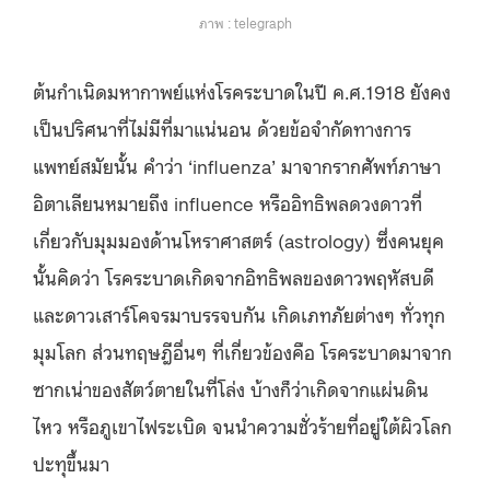
ภาพ : telegraph
ต้นกำเนิดมหากาพย์แห่งโรคระบาดในปี ค.ศ.1918 ยังคง
เป็นปริศนาที่ไม่มีที่มาแน่นอน ด้วยข้อจำกัดทางการ
แพทย์สมัยนั้น คำว่า ‘influenza’ มาจากรากศัพท์ภาษา
อิตาเลียนหมายถึง influence หรืออิทธิพลดวงดาวที่
เกี่ยวกับมุมมองด้านโหราศาสตร์ (astrology) ซึ่งคนยุค
นั้นคิดว่า โรคระบาดเกิดจากอิทธิพลของดาวพฤหัสบดี
และดาวเสาร์โคจรมาบรรจบกัน เกิดเภทภัยต่างๆ ทั่วทุก
มุมโลก ส่วนทฤษฎีอื่นๆ ที่เกี่ยวข้องคือ โรคระบาดมาจาก
ซากเน่าของสัตว์ตายในที่โล่ง บ้างก็ว่าเกิดจากแผ่นดิน
ไหว หรือภูเขาไฟระเบิด จนนำความชั่วร้ายที่อยู่ใต้ผิวโลก
ปะทุขึ้นมา