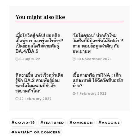
You might also like
เมื่อโควิดสู้กลับ! ยอดติด
‘โอไมครอน’ น่ากลัวไหม
เชื้อพุ่ง เราควรรู้อะไรบ้าง?
วัคซีนที่มีป้องกันได้รึเปล่า ?
เปิดข้อมูลโควิดสายพันธุ์
ถาม-ตอบข้อมูลสำคัญ กับ
BA.4/BA.5
นพ.มานพ
6 July 2022
30 November 2021
ติดง่ายขึ้น แพร่เร็วกว่าเดิม
เชื้อตายหรือ mRNA : เด็ก
รู้จัก BA.2 สายพันธุ์ย่อย
แต่ละชาติ ได้ฉีดวัคซีนอะไร
ของโอไมครอนที่กำลัง
บ้าง?
ระบาดทั่วโลก
7 February 2022
22 February 2022
#COVID-19
#FEATURED
#OMICRON
#VACCINE
#VARIANT OF CONCERN