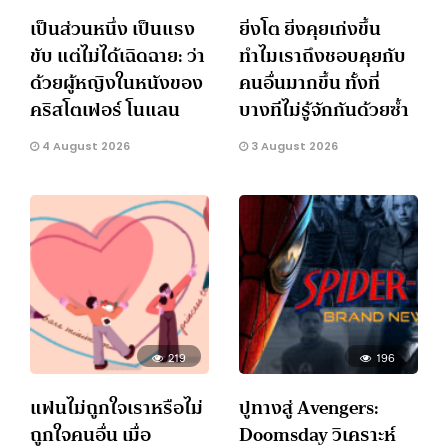
เป็นส่วนหนึ่ง เป็นแรง
ยิ่งโต ยิ่งคุยเก่งขึ้น
ขับ แต่ไม่ได้เฉิดฉาย: ว่า
ทำไมเราถึงชอบคุยกับ
ด้วยผู้หญิงในหนังของ
คนอื่นมากขึ้น ทั้งที่
คริสโตเฟอร์ โนแลน
บางทีไม่รู้จักกันด้วยซ้ำ
4 August 2026
3 August 2026
219
196
แฟนไม่ถูกใจเราหรือไม่
ปูทางสู่ Avengers:
ถูกใจคนอื่น เมื่อ
Doomsday วิเคราะห์