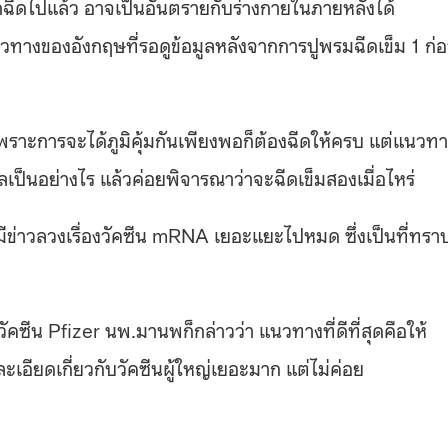
ากฉีดไปแล้ว อาจเป็นอันตรายกับร่างกายในภายหลังได้
างของอังกฤษที่รอดูข้อมูลหลังจากการปูพรมฉีดเข็ม 1 ก่
 เพราะการจะได้ภูมิคุ้มกันเพียงพอก็ต้องฉีดให้ครบ แต่แนวท
ผลเป็นอย่างไร แล้วค่อยพิจารณาว่าจะฉีดเข็มสองเมื่อไหร่
 ที่มีข่าวลวงเรื่องวัคซีน mRNA เยอะแยะไปหมด ซึ่งเป็นที่ทรา
ัคซีน Pfizer นพ.มานพก็กล่าวว่า แนวทางที่ดีที่สุดคือให้
ะเอียดเกี่ยวกับวัคซีนผู้ใหญ่เยอะมาก แต่ไม่ค่อย