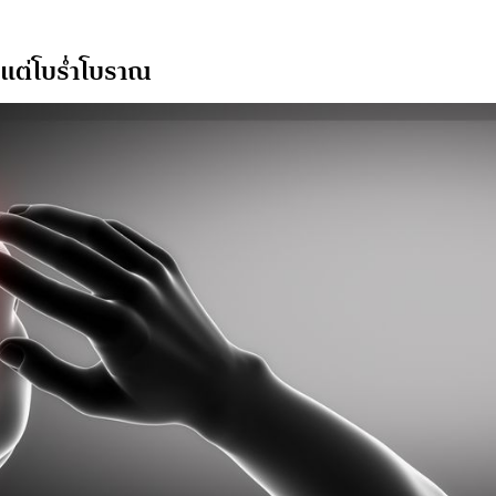
ีแต่โบร่ำโบราณ