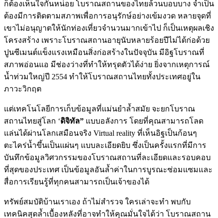
ก็ต้องเห็นใจกันหน่อย โบราณสถานของไทยล้วนบอบบาง จำเป็น
ต้องมีการติดตามสภาพเพื่อการอนุรักษ์อย่างเข้มงวด หลายจุดที่
เขาไม่อนุญาตให้นักท่องเที่ยวจำนวนมากเข้าไป ก็เป็นเหตุผลเชิง
โครงสร้าง เพราะโบราณสถานอายุนับหลายร้อยปีไม่ได้ก่อด้วย
ปูนซีเมนต์แข็งแรงเหมือนสิ่งก่อสร้างในปัจจุบัน มีอิฐโบราณที่
สภาพอ่อนแอ มีช่องว่างที่ทำให้ทรุดตัวได้ง่าย ยิ่งจากเหตุการณ์
น้ำท่วมใหญ่ปี 2554 ทำให้โบราณสถานไทยทั้งประเทศอยู่ใน
ภาวะวิกฤต
แต่เทคโนโลยีการเก็บข้อมูลที่แม่นยำล้ำสมัย จะยกโบราณ
สถานไทยสู่โลก ‘
ดิจิทัล”
แบบอลังการ โดยที่คุณสามารถโลด
แล่นได้ผ่านโลกเสมือนจริง Virtual reality ที่เห็นอิฐเป็นก้อนๆ
ตะไคร่น้ำขึ้นเป็นแผ่นๆ แบบละเอียดยิบ ซึ่งเป็นครั้งแรกที่มีการ
บันทึกข้อมูลวิศวกรรมของโบราณสถานที่ละเอียดและรอบคอบ
ที่สุดของประเทศ เป็นข้อมูลอันล้ำค่าในการบูรณะซ่อมแซมและ
สื่อการเรียนรู้ที่ทุกคนสามารถเป็นเจ้าของได้
ทรัพย์สมบัติบ้านเราเอง ถ้าไม่สำรวจ ใครเล่าจะทำ พบกับ
เทคนิคสุดล้ำเบื้องหลังที่อาจทำให้คุณมั่นใจได้ว่า โบราณสถาน