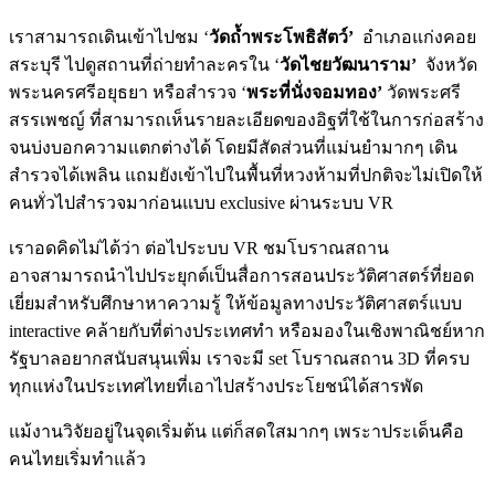
เราสามารถเดินเข้าไปชม ‘
วัดถ้ำพระโพธิสัตว์’
อำเภอแก่งคอย
สระบุรี ไปดูสถานที่ถ่ายทำละครใน ‘
วัดไชยวัฒนาราม’
จังหวัด
พระนครศรีอยุธยา หรือสำรวจ ‘
พระที่นั่งจอมทอง’
วัดพระศรี
สรรเพชญ์ ที่สามารถเห็นรายละเอียดของอิฐที่ใช้ในการก่อสร้าง
จนบ่งบอกความแตกต่างได้ โดยมีสัดส่วนที่แม่นยำมากๆ เดิน
สำรวจได้เพลิน แถมยังเข้าไปในพื้นที่หวงห้ามที่ปกติจะไม่เปิดให้
คนทั่วไปสำรวจมาก่อนแบบ exclusive ผ่านระบบ VR
เราอดคิดไม่ได้ว่า ต่อไประบบ VR ชมโบราณสถาน
อาจสามารถนำไปประยุกต์เป็นสื่อการสอนประวัติศาสตร์ที่ยอด
เยี่ยมสำหรับศึกษาหาความรู้ ให้ข้อมูลทางประวัติศาสตร์แบบ
interactive คล้ายกับที่ต่างประเทศทำ หรือมองในเชิงพาณิชย์หาก
รัฐบาลอยากสนับสนุนเพิ่ม เราจะมี set โบราณสถาน 3D ที่ครบ
ทุกแห่งในประเทศไทยที่เอาไปสร้างประโยชน์ได้สารพัด
แม้งานวิจัยอยู่ในจุดเริ่มต้น แต่ก็สดใสมากๆ เพระาประเด็นคือ
คนไทยเริ่มทำแล้ว