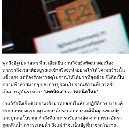
พูดถึงอิฐเป็นก้อนๆ ที่ละเอียดยิบ งานวิจัยยังพัฒนาต่อเนื่อง
หากว่าถึงเวลาต้องบูรณะเข้าจริงจะทำอย่างไรให้โครงสร้างนั้น
แข็งแรง แต่ต้องรักษาวัสดุโบราณให้ได้มากที่สุดด้วย ซึ่งถือเป็น
ความท้าทายมากๆ ของการบูรณะโบราณสถานที่บางครั้ง
เป็นการสู่กันระหว่าง ‘
เทคนิคเก่า
vs.
เทคนิคใหม่’
งานวิจัยจึงเก็บตัวอย่างจริงมาทดสอบในห้องปฏิบัติการ หาองค์
ประกอบทางแร่ธาตุ และองค์ประกอบทางเคมีพื้นฐานของอิฐ
และปูนก่อโบราณ กำลังที่สามารถรับแรงอัด ความพรุน อัตรา
ดูดกลืนน้ำ การระเหยน้ำ ถึงแม้ว่าจะเป็นอิฐที่มาจากโบราณ