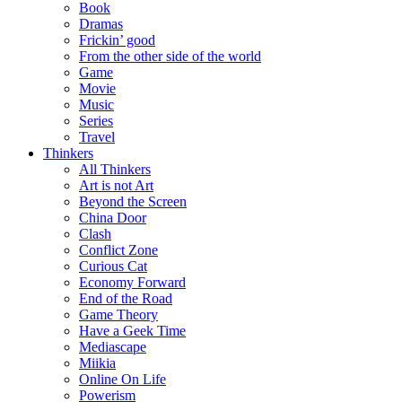
Book
Dramas
Frickin’ good
From the other side of the world
Game
Movie
Music
Series
Travel
Thinkers
All Thinkers
Art is not Art
Beyond the Screen
China Door
Clash
Conflict Zone
Curious Cat
Economy Forward
End of the Road
Game Theory
Have a Geek Time
Mediascape
Miikia
Online On Life
Powerism