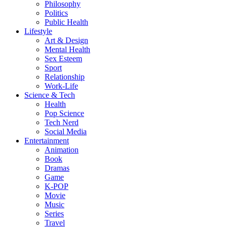
Philosophy
Politics
Public Health
Lifestyle
Art & Design
Mental Health
Sex Esteem
Sport
Relationship
Work-Life
Science & Tech
Health
Pop Science
Tech Nerd
Social Media
Entertainment
Animation
Book
Dramas
Game
K-POP
Movie
Music
Series
Travel