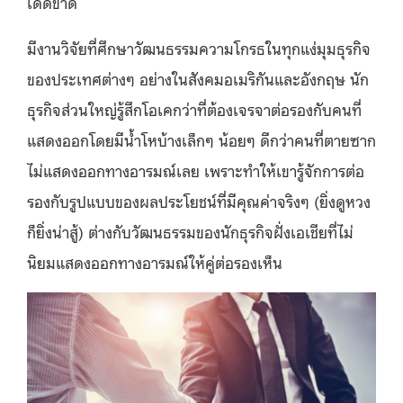
เด็ดขาด
มีงานวิจัยที่ศึกษาวัฒนธรรมความโกรธในทุกแง่มุมธุรกิจ
ของประเทศต่างๆ อย่างในสังคมอเมริกันและอังกฤษ นัก
ธุรกิจส่วนใหญ่รู้สึกโอเคกว่าที่ต้องเจรจาต่อรองกับคนที่
แสดงออกโดยมีน้ำโหบ้างเล็กๆ น้อยๆ ดีกว่าคนที่ตายซาก
ไม่แสดงออกทางอารมณ์เลย เพราะทำให้เขารู้จักการต่อ
รองกับรูปแบบของผลประโยชน์ที่มีคุณค่าจริงๆ (ยิ่งดูหวง
ก็ยิ่งน่าสู้) ต่างกับวัฒนธรรมของนักธุรกิจฝั่งเอเชียที่ไม่
นิยมแสดงออกทางอารมณ์ให้คู่ต่อรองเห็น