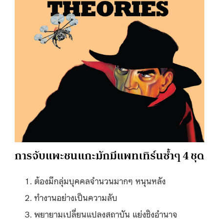
การจับแพะชนแกะมักมีแพทเทิร์นซ้ำๆ 4 ชุด
ต้องมีกลุ่มบุคคลจำนวนมากๆ หนุนหลัง
ทำงานอย่างเป็นความลับ
พยายามเปลี่ยนแปลงสถาบัน แย่งชิงอำนาจ