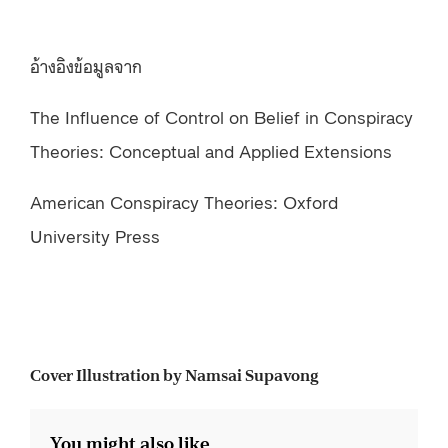
อ้างอิงข้อมูลจาก
The Influence of Control on Belief in Conspiracy
Theories: Conceptual and Applied Extensions
American Conspiracy Theories: Oxford
University Press
Cover Illustration by Namsai Supavong
You might also like