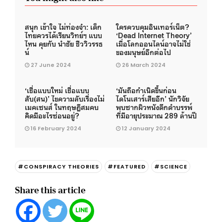
สนุก เข้าใจ ไม่ท่องจำ: เด็ก
ใครควบคุมอินเทอร์เน็ต?
ไทยควรได้เรียนวิทย์ฯ แบบ
‘Dead Internet Theory’
ไหน คุยกับ นำชัย ชีววิวรรธ
เมื่อโลกออนไลน์อาจไม่ใช่
น์
ของมนุษย์อีกต่อไป
27 June 2024
26 March 2024
‘เชื่อแบบใหม่ เชื่อแบบ
‘มันถือกำเนิดขึ้นก่อน
สับ(สน)’ ไขความลับเรื่องไม่
ไดโนเสาร์เสียอีก’ นักวิจัย
เมคเซนส์ ในทฤษฎีสมคบ
พบซากผิวหนังดึกดําบรรพ์
คิดมีอะไรซ่อนอยู่?
ที่มีอายุประมาณ 289 ล้านปี
16 February 2024
12 January 2024
#CONSPIRACY THEORIES
#FEATURED
#SCIENCE
Share this article