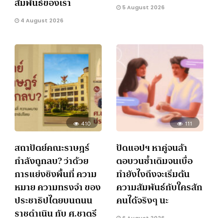
สัมพันธ์ของเรา
5 August 2026
4 August 2026
410
111
สถาปัตย์คณะราษฎร์
ปัดแอปฯ หาคู่จนล้า
กำลังถูกลบ? ว่าด้วย
ตอบวนซ้ำเดิมจนเบื่อ
การแย่งชิงพื้นที่ ความ
ทำยังไงถึงจะเริ่มต้น
หมาย ความทรงจำ ของ
ความสัมพันธ์กับใครสัก
ประชาธิปไตยบนถนน
คนได้จริงๆ นะ
ราชดำเนิน กับ ศ.ชาตรี