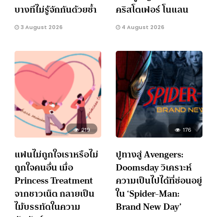
บางทีไม่รู้จักกันด้วยซ้ำ
คริสโตเฟอร์ โนแลน
3 August 2026
4 August 2026
219
176
แฟนไม่ถูกใจเราหรือไม่
ปูทางสู่ Avengers:
ถูกใจคนอื่น เมื่อ
Doomsday วิเคราะห์
Princess Treatment
ความเป็นไปได้ที่ซ่อนอยู่
จากชาวเน็ต กลายเป็น
ใน ‘Spider-Man:
ไม้บรรทัดในความ
Brand New Day’