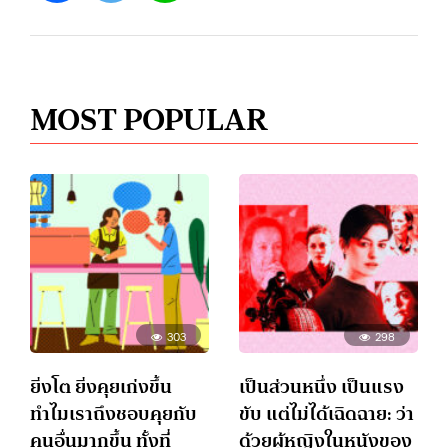
MOST POPULAR
303
298
ยิ่งโต ยิ่งคุยเก่งขึ้น
เป็นส่วนหนึ่ง เป็นแรง
ทำไมเราถึงชอบคุยกับ
ขับ แต่ไม่ได้เฉิดฉาย: ว่า
คนอื่นมากขึ้น ทั้งที่
ด้วยผู้หญิงในหนังของ