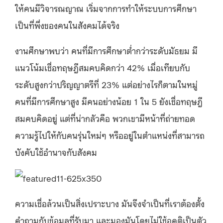
ให้คนมีวิจารณญาณ เริ่มจากการทำให้ระบบการศึกษา
เป็นที่พึ่งของคนในสังคมได้จริง
งานศึกษาพบว่า คนที่มีการศึกษาต่ำกว่าระดับมัธยม มี
แนวโน้มเชื่อทฤษฎีสมคบคิดกว่า 42% เมื่อเทียบกับ
ระดับสูงกว่าปริญญาตรีที่ 23% แต่อย่างไรก็ตามในหมู่
คนที่มีการศึกษาสูง มีคนอย่างน้อย 1 ใน 5 ยังเชื่อทฤษฎี
สมคบคิดอยู่ แต่ที่น่ากลัวคือ พวกเขามีหน้าที่ถ่ายทอด
ความรู้ไปให้กับคนรุ่นใหม่ๆ หรืออยู่ในตำแหน่งที่สามารถ
บังคับใช้อำนาจกับสังคม
ความเชื่อล้วนเป็นสิ่งเปราะบาง มันจึงจำเป็นที่เราต้องตั้ง
คำถามกับข้อมูลที่รับมา และมองมันโดยไม่ใช้อคติเป็นตัว