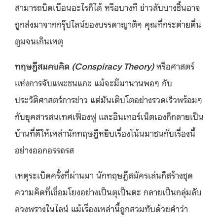
สามารถบิดเบือนอะไรก็ได้ หรือบางที ข่าวลับบางชิ้นอาจ
ถูกส่งมาจากกรุ๊ปไลน์ของบรรดาญาติๆ คุณที่กระต่ายตื่น
ตูมจนเกินเหตุ
ทฤษฎีสมคบคิด
(Conspiracy Theory
)
หรือศาสตร์
แห่งการจับแพะชนแกะ แม้จะมีมานานพอๆ กับ
ประวัติศาสตร์การข่าว แต่มันเติบโตอย่างรวดเร็วพร้อมๆ
กับยุคสารสนเทศเฟื่องฟู และอินเทอร์เน็ตเองก็กลายเป็น
บ้านที่ดีให้เหล่านักทฤษฎีหยิบเรื่องโน้นมาชนกับเรื่องนี้
อย่างออกอรรถรส
เหตุระเบิดครั้งที่ผ่านมา นักทฤษฎีสมัครเล่นก็สร้างชุด
ความคิดที่เชื่อมโยงอย่างเป็นตุเป็นตะ กลายเป็นกลุ่มลับ
ลวงพรางในไลน์ แม้เรื่องเหล่านี้ถูกสวมทับด้วยคำว่า