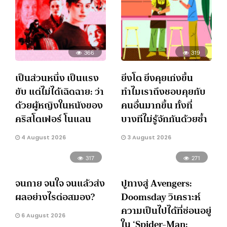
366
319
เป็นส่วนหนึ่ง เป็นแรง
ยิ่งโต ยิ่งคุยเก่งขึ้น
ขับ แต่ไม่ได้เฉิดฉาย: ว่า
ทำไมเราถึงชอบคุยกับ
ด้วยผู้หญิงในหนังของ
คนอื่นมากขึ้น ทั้งที่
คริสโตเฟอร์ โนแลน
บางทีไม่รู้จักกันด้วยซ้ำ
4 August 2026
3 August 2026
317
271
จนกาย จนใจ จนแล้วส่ง
ปูทางสู่ Avengers:
ผลอย่างไรต่อสมอง?
Doomsday วิเคราะห์
ความเป็นไปได้ที่ซ่อนอยู่
6 August 2026
ใน ‘Spider-Man: