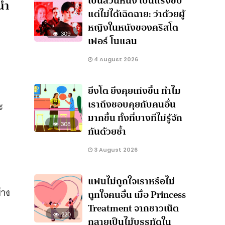
เป็นส่วนหนึ่ง เป็นแรงขับ
นำ
แต่ไม่ได้เฉิดฉาย: ว่าด้วยผู้
หญิงในหนังของคริสโต
309
เฟอร์ โนแลน
4 August 2026
ยิ่งโต ยิ่งคุยเก่งขึ้น ทำไม
เราถึงชอบคุยกับคนอื่น
ะ
มากขึ้น ทั้งที่บางทีไม่รู้จัก
308
กันด้วยซ้ำ
3 August 2026
แฟนไม่ถูกใจเราหรือไม่
่าง
ถูกใจคนอื่น เมื่อ Princess
Treatment จากชาวเน็ต
220
กลายเป็นไม้บรรทัดใน