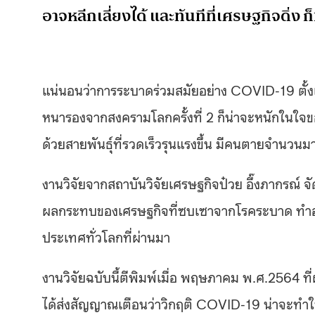
อาจหลีกเลี่ยงได้ และทันทีที่เศรษฐกิจดิ่ง
แน่นอนว่าการระบาดร่วมสมัยอย่าง COVID-19 ตั้ง
หนารองจากสงครามโลกครั้งที่ 2 ก็น่าจะหนักในใจ
ด้วยสายพันธุ์ที่รวดเร็วรุนแรงขึ้น มีคนตายจำนวนมาก 
งานวิจัยจากสถาบันวิจัยเศรษฐกิจป๋วย อึ๊งภากรณ์ จั
ผลกระทบของเศรษฐกิจที่ซบเซาจากโรคระบาด ทำอะไ
ประเทศทั่วโลกที่ผ่านมา
งานวิจัยฉบับนี้ตีพิมพ์เมื่อ พฤษภาคม พ.ศ.2564 ท
ได้ส่งสัญญาณเตือนว่าวิกฤติ COVID-19 น่าจะทำให