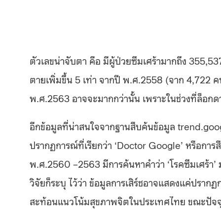
ตัวเลขน่าจับตา คือ มีผู้ป่วยซึมเศร้ามากถึง 355
ตายเพิ่มขึ้น 5 เท่า จากปี พ.ศ.2558 (จาก 4,722 คน ส
พ.ศ.2563 อาจจะมากกว่านั้น เพราะในช่วงที่ล็อกดาวน
อีกข้อมูลที่น่าสนใจจากฐานสืบค้นข้อมูล trend.goo
ปรากฏการณ์ที่เรียกว่า ‘Doctor Google’ หรือการสืบ
พ.ศ.2560 –2563 มีการค้นหาคำว่า ‘โรคซึมเศร้า’ มาก
วิจัยก็ระบุ ไว้ว่า ข้อมูลการเสิร์ชอาจแสดงแค่ปรากฏ
สะท้อนแนวโน้มสุขภาพจิตในประเทศไทย ขณะปัจจุ