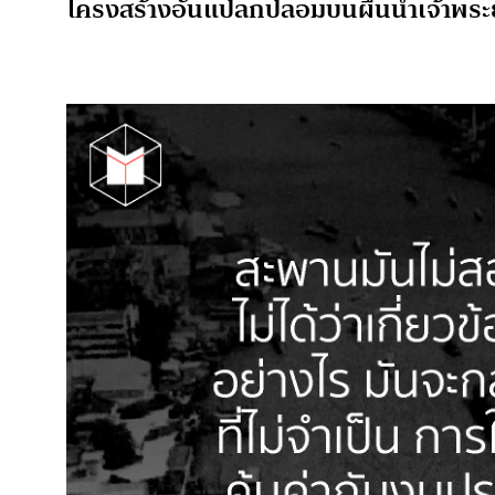
โครงสร้างอันแปลกปลอมบนผืนน้ำเจ้าพระ