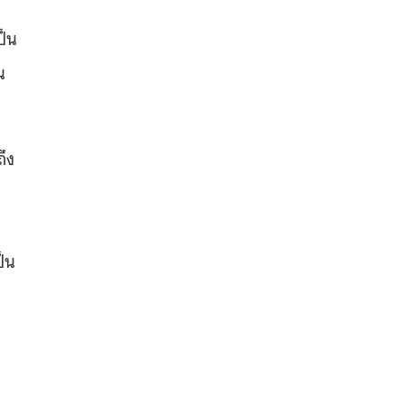
ป็น
น
ึง
ป็น