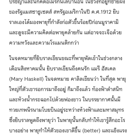
ปรัชญาและนักคิดอเมริกันเลบานอน ในช่วงที่อยู่ที่ชายฝั่ง
ของรัฐแมสซาชูเซตส์ สหรัฐอเมริกาในปี ค.ศ.1912 ยิบ
ราลเองได้มองพายุที่กำลังก่อตัวขึ้นร้อยปีก่อนมูราคามิ
และดูจะมีความคิดต่อพายุคล้ายกัน แต่อาจจะเจือด้วย
ความหวังและความโรแมนติกกว่า
ในจดหมายที่ยิบราลเขียนขณะที่พายุพัดเข้าในช่วงกลาง
เดือนสิงหาคมนั้น ยิบราลเขียนถึงคนรัก แมรี ฮัสเคล
(Mary Haskell) ในจดหมาย คาลิลเขียนว่า ในที่สุด พายุ
ใหญ่ที่ตัวเขารอการมาถึงอยู่ ก็มาถึงแล้ว ท้องฟ้าดำสนิท
และห้วงน้ำกระฉอกไปด้วยฟองขาว ในบรรยากาศนั้นมี
ทวยเทพนิรนามโบยบินอยู่ระหว่างห้วงฟ้าและมหาสมุทร
ซึ่งยิบราลพูดถึงพายุว่า ในพายุนั้นกลับทำให้เขารู้สึกอะไร
บางอย่าง พายุทำให้ตัวของเขาดีขึ้น (better) และแข็งแรง