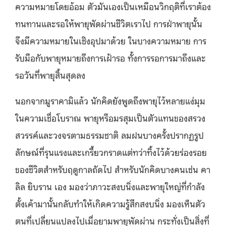
ความหมายโดยอ้อม ตัวมันเองเป็นเหมือนวิกฤติที่เราต้อง
ทนทานและรอให้พายุพัดผ่านชีวิตเราไป การฝ่าพายุนั้น
จึงมีความหมายในเชิงอุปมาด้วย ในบางความหมาย การ
รับมือกับพายุหมายถึงการเฝ้ารอ ทั้งการรอการมาถึงและ
รอวันที่พายุสิ้นสุดลง
นอกจากมูราคามิแล้ว นักคิดยังพูดถึงพายุไว้หลายแง่มุม
ในความเชื่อโบราณ พายุหรือมรสุมเป็นตัวแทนของสรวง
สวรรค์และวงจรตามธรรมชาติ ลมฝนบางครั้งปรากฏรูป
ลักษณ์ที่รุนแรงและเกรี้ยวกราดแต่ทว่าทิ้งไว้ด้วยร่องรอย
ของชีวิตสำหรับฤดูกาลถัดไป สำหรับนักคิดบางคนเช่น คา
ลิล ยิบราน เอง มองว่าภาวะสงบนิ่งและพายุใหญ่ที่กำลัง
ตั้งเค้ามานั้นกลับทำให้เกิดความรู้สึกสงบนิ่ง มองเห็นตัว
ตนที่เปลี่ยนแปลงไปเมื่อยามพายุพัดผ่าน กระทั่งเป็นสิ่งที่