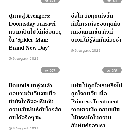
353
331
ปูทางสู่ Avengers:
ยิ่งโต ยิ่งคุยเก่งขึ้น
Doomsday วิเคราะห์
ทำไมเราถึงชอบคุยกับ
ความเป็นไปได้ที่ซ่อนอยู่
คนอื่นมากขึ้น ทั้งที่
ใน ‘Spider-Man:
บางทีไม่รู้จักกันด้วยซ้ำ
Brand New Day’
3 August 2026
5 August 2026
277
256
ปัดแอปฯ หาคู่จนล้า
แฟนไม่ถูกใจเราหรือไม่
ตอบวนซ้ำเดิมจนเบื่อ
ถูกใจคนอื่น เมื่อ
ทำยังไงถึงจะเริ่มต้น
Princess Treatment
ความสัมพันธ์กับใครสัก
จากชาวเน็ต กลายเป็น
คนได้จริงๆ นะ
ไม้บรรทัดในความ
สัมพันธ์ของเรา
6 August 2026