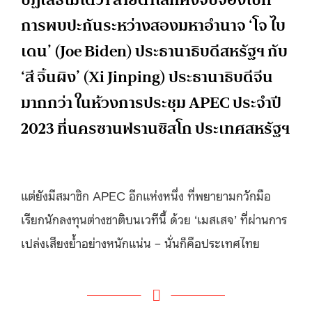
การพบปะกันระหว่างสองมหาอำนาจ ‘โจ ไบ
เดน’ (Joe Biden) ประธานาธิบดีสหรัฐฯ กับ
‘สี จิ้นผิง’ (Xi Jinping) ประธานาธิบดีจีน
มากกว่า ในห้วงการประชุม APEC ประจำปี
2023 ที่นครซานฟรานซิสโก ประเทศสหรัฐฯ
แต่ยังมีสมาชิก APEC อีกแห่งหนึ่ง ที่พยายามกวักมือ
เรียกนักลงทุนต่างชาติบนเวทีนี้ ด้วย ‘เมสเสจ’ ที่ผ่านการ
เปล่งเสียงย้ำอย่างหนักแน่น – นั่นก็คือประเทศไทย