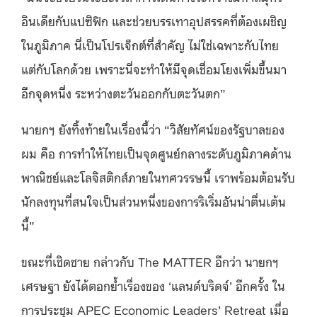
อินเดียกับแปซิฟิก และช่วยบรรเทาอุปสรรคที่ต้องเผชิญ
ในภูมิภาค นี่เป็นโปรเจ็กต์ที่สำคัญ ไม่ใช่เฉพาะกับไทย
แต่กับโลกด้วย เพราะนี่จะทำให้มีจุดเชื่อมโยงเพิ่มขึ้นมา
อีกจุดหนึ่ง ระหว่างตะวันออกกับตะวันตก”
นายกฯ ยังทิ้งท้ายในเรื่องนี้ว่า “วิสัยทัศน์ของรัฐบาลของ
ผม คือ การทำให้ไทยเป็นจุดศูนย์กลางระดับภูมิภาคด้าน
พาณิชย์และโลจิสติกส์ภายในทศวรรษนี้ เราพร้อมต้อนรับ
นักลงทุนที่สนใจเป็นส่วนหนึ่งของการริเริ่มอันน่าตื่นเต้น
นี้”
ขณะที่เชิดชาย กล่าวกับ The MATTER อีกว่า นายกฯ
เศรษฐา ยังได้ตอกย้ำเรื่องของ ‘แลนด์บริดจ์’ อีกครั้ง ใน
การประชุม APEC Economic Leaders’ Retreat เมื่อ