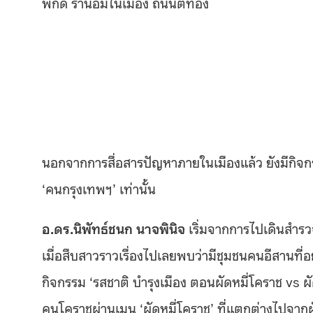
พิกัด ร้านอิ่มในเมือง ถนนตีทอง
นอกจากการสื่อสารปัญหาภายในเมืองแล้ว ยังมีกิจ
‘คนกรุงเทพฯ’ เท่านั้น
อ.ดร.นิพัทธ์ชนก นาจพินิจ
เริ่มจากการไปเดินสำร
เมื่อสืบสาวราวเรื่องไปเลยพบว่ามีชุมชนคนอีสานที
กิจกรรม ‘รสชาติ บำรุงเมือง ตอนผัดหมี่โคราช vs ผั
คนโคราชผ่านเมนู ‘ผัดหมี่โคราช’ ที่แตกต่างไปจากผ