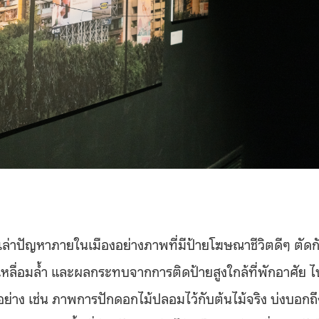
่าปัญหาภายในเมืองอย่างภาพที่มีป้ายโฆษณาชีวิตดีๆ ตัดก
มเหลื่อมล้ำ และผลกระทบจากการติดป้ายสูงใกล้ที่พักอาศัย ไ
อย่าง เช่น ภาพการปักดอกไม้ปลอมไว้กับต้นไม้จริง บ่งบอกถึ