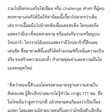
รวมไปถึงกระแสในโซเชียล หรือ challenge ต่างๆ ที่ผู้คน
สรรหามาเล่นก็ได้บิดให้ค่านิยมนี้เบี้ยวไปมากกว่าเดิม
เช่น การเอื้อมมือไปข้างหลังเพื่อแตะสะดือ ใครแตะถึง
แสดงว่ามีเอวที่คอดสวยงาม หรือแข่งกันวางเหรียญบน
ไหปลาร้า ใครวางได้เยอะแสดงว่ามีไหปลาร้าที่ลึกและ
เด่นชัด
ซึ่งมายาคตินี้เองก็ได้สร้างเกณฑ์ที่เหนือความเป็น
จริง จนสร้างความบอบช้ำ ทำลายคุณค่าและความมั่นใจ
ของคนยุคใหม่
“คิดว่าตอนนี้ตัวเองไม่ตรงตามมาตรฐานความสวยใน
สังคมเลย รู้สึกเจ็บปวดมากไม่รู้ทำไม เราสูง 171 ซม. ซึ่ง
ในไทยถือว่าสูงกว่าปกติ แล้วหลายคนก็มองว่าเป็นเรื่อง
แปลก โดยเฉพาะผู้ชายบางคนที่บอกว่าผู้หญิงตัวเล็กคือ