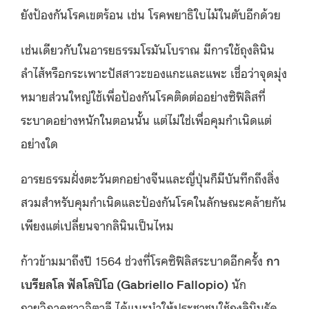
ยังป้องกันโรคเขตร้อน เช่น โรคพยาธิใบไม้ในตับอีกด้วย
เช่นเดียวกับในอารยธรรมโรมันโบราณ มีการใช้ถุงลินิน
ลำไส้หรือกระเพาะปัสสาวะของแกะและแพะ เชื่อว่าจุดมุ่ง
หมายส่วนใหญ่ใช้เพื่อป้องกันโรคติดต่ออย่างซิฟิลิสที่
ระบาดอย่างหนักในตอนนั้น แต่ไม่ใช่เพื่อคุมกำเนิดแต่
อย่างใด
อารยธรรมฝั่งตะวันตกอย่างจีนและญี่ปุ่นก็มีบันทึกถึงสิ่ง
สวมสำหรับคุมกำเนิดและป้องกันโรคในลักษณะคล้ายกัน
เพียงแต่เปลี่ยนจากลินินเป็นไหม
ก้าวข้ามมาถึงปี 1564 ช่วงที่โรคซิฟิลิสระบาดอีกครั้ง
กา
เบรียลโล ฟัลโลปิโอ (Gabriello Fallopio)
นัก
กายวิภาคชาวอิตาลี ได้แนะนำให้ประชาชนใช้ถุงลินินรัด