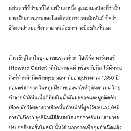
แฟนตาซีที่ว่ามานี้ได้ แต่ในแง่หนึ่ง งูและแมงป่องที่ว่านั้น
อาจเป็นภาพแทนของโรคติดต่อทางเพศสัมพันธ์ ที่คร่า
ชีวิตเหล่าสนมทั้งหลาย จนต้องหาทางป้องกันนั่นเอง
ก้าวเข้าสู่โลกในยุคอารยธรรมต่างๆ
โฮเวิร์ด คาร์เตอร์
(Howard Carter)
นักโบราณคดี พร้อมกับทีม ได้ค้นพบ
สิ่งที่ทำหน้าที่คล้ายถุงยางอนามัยอายุประมาณ 1,350 ปี
ก่อนคริสตกาล ในหลุมฝังศพของฟาโรห์ตุตันคาเมน โดย
ทำจากผ้าลินินเนื้อดีที่แช่ในน้ำมันมะกอกและผูกติดกับ
เชือก นักวิจัยคาดว่าเชือกนั้นทำหน้าที่ผูกไว้รอบเอว ยังมี
การบันทึกว่า ถุงลินินมีสีสันสดใสแตกต่างกันไป สามารถ
บ่งบอกถึงชนชั้นในสมัยนั้นได้ นอกจากเพื่อคุมกำเนิดแล้ว