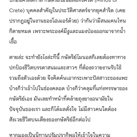
Crete) บุคคลสำคัญในประวัติศาสตร์จากยุคสำริด (เคย
ปรากฎอยู่ในงานของโฮเมอร์ด้วย) ว่ากันว่ามีสนมคนไหน
ก็ตายหมด เพราะพระองค์มีงูและแมงป่องออกมาจากน้ำ
เชื้อ
ตายล่ะ จะทำยังไงล่ะทีนี้ กษัตริย์ไมนอสก็เลยต้องหาทาง
ปกป้องชีวิตบรรดาสนมและสาวๆ ที่ต้องถวายงานรับใช้
รวมถึงตัวเองด้วย จึงคิดค้นเอากระเพาะปัสสาวะของแพะ
บ้างก็ว่าเข้าไปในช่องคลอด บ้างก็ว่าคลุมที่แท่งหรรษาของ
กษัตริย์เอง มันเลยทำหน้าที่คล้ายถุงยางอนามัยใน
ปัจจุบันของเรา และก็ได้ผลดั่งใจ ไม่มีสาวคนใดต้อง
สังเวยชีวิตบนเตียงของกษัตริย์อีกต่อไป
หากมองเป็นนิทานปรัมปราก็พอให้เข้าใจในความ