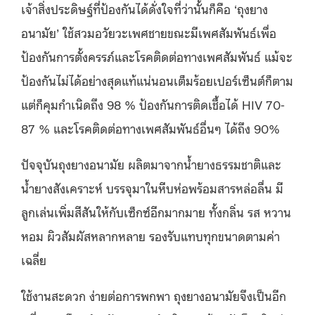
เจ้าสิ่งประดิษฐ์ที่ป้องกันได้ดั่งใจที่ว่านั้นก็คือ ‘ถุงยาง
อนามัย’ ใช้สวมอวัยวะเพศชายขณะมีเพศสัมพันธ์เพื่อ
ป้องกันการตั้งครรภ์และโรคติดต่อทางเพศสัมพันธ์ แม้จะ
ป้องกันไม่ได้อย่างสุดแท้แน่นอนเต็มร้อยเปอร์เซ็นต์ก็ตาม
แต่ก็คุมกำเนิดถึง 98 % ป้องกันการติดเชื้อได้ HIV 70-
87 % และโรคติดต่อทางเพศสัมพันธ์อื่นๆ ได้ถึง 90%
ปัจจุบันถุงยางอนามัย ผลิตมาจากน้ำยางธรรมชาติและ
น้ำยางสังเคราะห์ บรรจุมาในหีบห่อพร้อมสารหล่อลื่น มี
ลูกเล่นเพิ่มสีสันให้กับเซ็กซ์อีกมากมาย ทั้งกลิ่น รส หวาน
หอม ผิวสัมผัสหลากหลาย รองรับแทบทุกขนาดตามค่า
เฉลี่ย
ใช้งานสะดวก ง่ายต่อการพกพา ถุงยางอนามัยจึงเป็นอีก