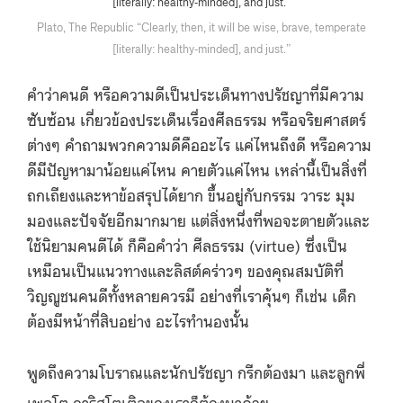
Plato, The Republic “Clearly, then, it will be wise, brave, temperate
[literally: healthy-minded], and just.”
คำว่าคนดี หรือความดีเป็นประเด็นทางปรัชญาที่มีความ
ซับซ้อน เกี่ยวข้องประเด็นเรื่องศีลธรรม หรือจริยศาสตร์
ต่างๆ คำถามพวกความดีคืออะไร แค่ไหนถึงดี หรือความ
ดีมีปัญหามาน้อยแค่ไหน คายตัวแค่ไหน เหล่านี้เป็นสิ่งที่
ถกเถียงและหาข้อสรุปได้ยาก ขึ้นอยู่กับกรรม วาระ มุม
มองและปัจจัยอีกมากมาย แต่สิ่งหนึ่งที่พอจะตายตัวและ
ใช้นิยามคนดีได้ ก็คือคำว่า ศีลธรรม (virtue) ซึ่งเป็น
เหมือนเป็นแนวทางและลิสต์คร่าวๆ ของคุณสมบัติที่
วิญญูชนคนดีทั้งหลายควรมี อย่างที่เราคุ้นๆ ก็เช่น เด็ก
ต้องมีหน้าที่สิบอย่าง อะไรทำนองนั้น
พูดถึงความโบราณและนักปรัชญา กรีกต้องมา และลูกพี่
เพลโต อาริสโตเติลของเราก็ต้องมาด้วย