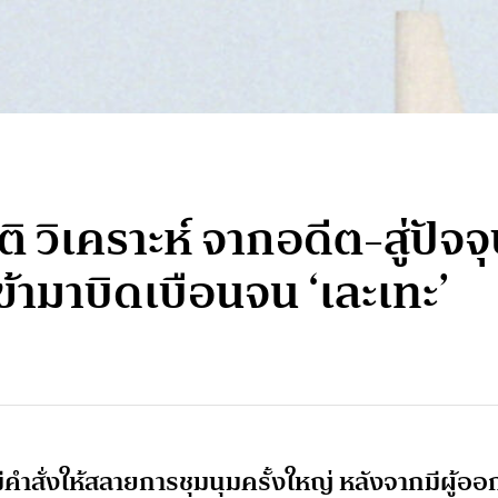
ิ วิเคราะห์ จากอดีต-สู่ปัจจุ
ามาบิดเบือนจน ‘เละเทะ’
คำสั่งให้สลายการชุมนุมครั้งใหญ่ หลังจากมีผู้ออ