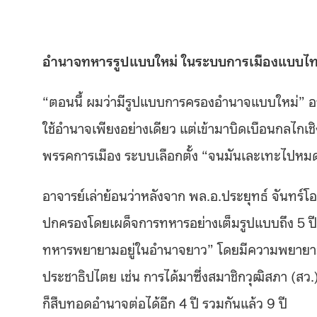
อำนาจทหารรูปแบบใหม่ ในระบบการเมืองแบบไ
“ตอนนี้ ผมว่ามีรูปแบบการครองอำนาจแบบใหม่” อา
ใช้อำนาจเพียงอย่างเดียว แต่เข้ามาบิดเบือนกลไกเ
พรรคการเมือง ระบบเลือกตั้ง “จนมันเละเทะไปหม
อาจารย์เล่าย้อนว่าหลังจาก พล.อ.ประยุทธ์ จันทร์
ปกครองโดยเผด็จการทหารอย่างเต็มรูปแบบถึง 5 ปี ซึ่
ทหารพยายามอยู่ในอำนาจยาว” โดยมีความพยายามตั
ประชาธิปไตย เช่น การได้มาซึ่งสมาชิกวุฒิสภา (สว.
ก็สืบทอดอำนาจต่อได้อีก 4 ปี รวมกันแล้ว 9 ปี