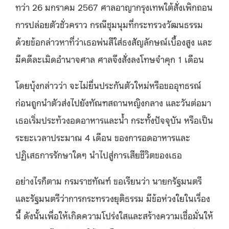
ทว่า 26 มกราคม 2567 ศาลอาญากรุงเทพใต้สั่งเพิกถอน
การปล่อยตัวชั่วคราว กรณีชุมนุมที่กระทรวงวัฒนธรรม
ด้วยข้อกล่าวหาที่ว่าเธอพ่นสีใส่ธงสัญลักษณ์เบื้องสูง และ
มีคดีละเมิดอำนาจศาล ศาลจึงสั่งลงโทษจำคุก 1 เดือน
โดยบุ้งกล่าวว่า จะไม่ยื่นประกันตัวใหม่หรือขออุทธรณ์
ก่อนถูกนำตัวส่งไปยังทัณฑสถานหญิงกลาง และวันต่อมา
เธอเริ่มประท้วงอดอาหารและน้ำ กระทั้งปัจจุบัน หรือเป็น
ระยะเวลาประมาณ 4 เดือน ของการอดอาหารและ
ปฏิเสธการรักษาใดๆ นำไปสู่การเสียชีวิตของเธอ
อย่างไรก็ตาม กรมราชทัณฑ์ ขอเรียนว่า นายกรัฐมนตรี
และรัฐมนตรีว่าการกระทรวงยุติธรรม มีข้อห่วงใยในเรื่อง
นี้ ดังนั้นเพื่อให้เกิดความโปร่งใสและสร้างความเชื่อมั่นให้