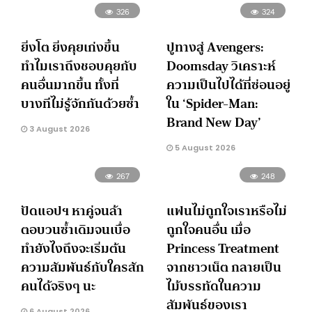
326
324
ยิ่งโต ยิ่งคุยเก่งขึ้น
ปูทางสู่ Avengers:
ทำไมเราถึงชอบคุยกับ
Doomsday วิเคราะห์
คนอื่นมากขึ้น ทั้งที่
ความเป็นไปได้ที่ซ่อนอยู่
บางทีไม่รู้จักกันด้วยซ้ำ
ใน ‘Spider-Man:
Brand New Day’
3 August 2026
5 August 2026
267
248
ปัดแอปฯ หาคู่จนล้า
แฟนไม่ถูกใจเราหรือไม่
ตอบวนซ้ำเดิมจนเบื่อ
ถูกใจคนอื่น เมื่อ
ทำยังไงถึงจะเริ่มต้น
Princess Treatment
ความสัมพันธ์กับใครสัก
จากชาวเน็ต กลายเป็น
คนได้จริงๆ นะ
ไม้บรรทัดในความ
สัมพันธ์ของเรา
6 August 2026