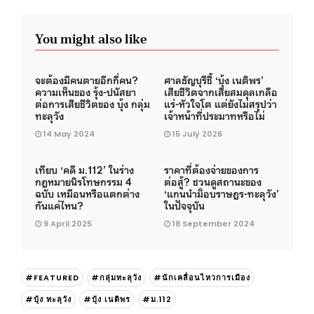
You might also like
จะต้องมีคนตายอีกกี่คน?
ศาลธัญบุรีชี้ ‘บุ้ง เนติพร’
ความเห็นของ รุ้ง-ปนัสยา
เสียชีวิตจากเสียสมดุลเกลือ
ต่อการเสียชีวิตของ บุ้ง กลุ่ม
แร่-หัวใจโต แต่ยังไม่สรุปว่า
ทะลุวัง
เจ้าหน้าที่ประมาทหรือไม่
14 May 2024
15 July 2026
เทียบ ‘คดี ม.112’ ในร่าง
ราคาที่ต้องจ่ายของการ
กฎหมายนิรโทษกรรม 4
ต่อสู้? ชวนดูสถานะของ
ฉบับ เหมือนหรือแตกต่าง
‘แกนนำม็อบราษฎร-ทะลุวัง’
กันแค่ไหน?
ในปัจจุบัน
9 April 2025
18 September 2024
#FEATURED
#กลุ่มทะลุวัง
#นักเคลื่อนไหวการเมือง
#บุ้ง ทะลุวัง
#บุ้ง เนติพร
#ม.112