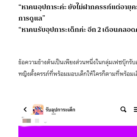
“หาคนอุปการะค่ะ ยังไม่ฝากครรภ์แต่อายุค
การดูแล”
“หาคนรับอุปการะเด็กค่ะ อีก 2 เดือนคลอดค
ข้อความข้างต้นเป็นเพียงส่วนหนึ่งในกลุ่มเฟซบุ๊กรับ
หญิงตั้งครรภ์ที่พร้อมมอบเด็กให้ใครก็ตามที่พร้อมเล