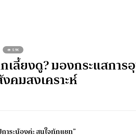
5.9K
ยากเลี้ยงดู? มองกระแสการ
สังคมสงเคราะห์
อุปการะน้องค่ะ สนใจทักแชท”