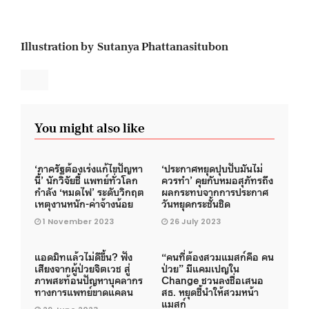
Illustration by Sutanya Phattanasitubon
You might also like
‘ภาครัฐต้องเร่งแก้ไขปัญหา
‘ประกาศหยุดปุบปับมันไม่
นี้’ นักวิจัยชี้ แพทย์ทั่วโลก
ควรทำ’ คุยกับหมอสุภัทรถึง
กำลัง ‘หมดไฟ’ ระดับวิกฤต
ผลกระทบจากการประกาศ
เหตุงานหนัก-ค่าจ้างน้อย
วันหยุดกระชั้นชิด
1 November 2023
26 July 2023
แอดมิทแล้วไม่ดีขึ้น? ฟัง
“คนที่ต้องสวมแมสก์คือ คน
เสียงจากผู้ป่วยจิตเวช สู่
ป่วย” มีแคมเปญใน
ภาพสะท้อนปัญหาบุคลากร
Change ชวนลงชื่อเสนอ
ทางการแพทย์ขาดแคลน
สธ. หยุดชี้นำให้สวมหน้า
แมสก์