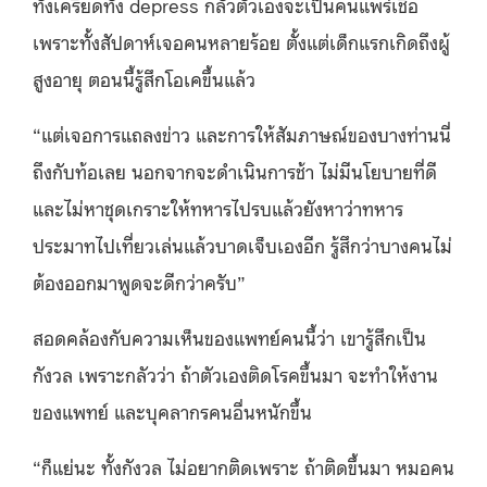
ทั้งเครียดทั้ง depress กลัวตัวเองจะเป็นคนแพร่เชื้อ
เพราะทั้งสัปดาห์เจอคนหลายร้อย ตั้งแต่เด็กแรกเกิดถึงผู้
สูงอายุ ตอนนี้รู้สึกโอเคขึ้นแล้ว
“แต่เจอการแถลงข่าว และการให้สัมภาษณ์ของบางท่านนี่
ถึงกับท้อเลย นอกจากจะดำเนินการช้า ไม่มีนโยบายที่ดี
และไม่หาชุดเกราะให้ทหารไปรบแล้วยังหาว่าทหาร
ประมาทไปเที่ยวเล่นแล้วบาดเจ็บเองอีก รู้สึกว่าบางคนไม่
ต้องออกมาพูดจะดีกว่าครับ”
สอดคล้องกับความเห็นของแพทย์คนนี้ว่า เขารู้สึกเป็น
กังวล เพราะกลัวว่า ถ้าตัวเองติดโรคขึ้นมา จะทำให้งาน
ของแพทย์ และบุคลากรคนอื่นหนักขึ้น
“ก็แย่นะ ทั้งกังวล ไม่อยากติดเพราะ ถ้าติดขึ้นมา หมอคน