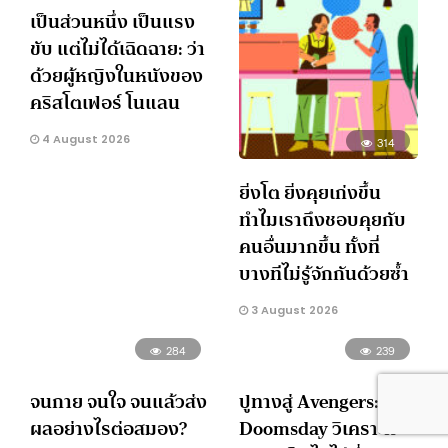
เป็นส่วนหนึ่ง เป็นแรง
ขับ แต่ไม่ได้เฉิดฉาย: ว่า
ด้วยผู้หญิงในหนังของ
คริสโตเฟอร์ โนแลน
4 August 2026
314
ยิ่งโต ยิ่งคุยเก่งขึ้น
ทำไมเราถึงชอบคุยกับ
คนอื่นมากขึ้น ทั้งที่
บางทีไม่รู้จักกันด้วยซ้ำ
3 August 2026
284
239
จนกาย จนใจ จนแล้วส่ง
ปูทางสู่ Avengers:
ผลอย่างไรต่อสมอง?
Doomsday วิเคราะห์