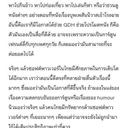
พาไปกินข้าว พาไปท่องเที่ยว พาไปเล่นกีฬา หรือว่าชวนดู
หนังต่างๆ อย่างตอนที่หนังเรื่องบุพเพสันนิวาสเข้าโรงฉาย
อันนี้คือเราก็มีโอกาสได้ช่วย GDH ช่วยโปรโมตหนัง ก็คือ
ตัวมันเองเป็นสื่อที่ดีด้วย อาจจะเพราะความเป็นการ์ตูน
เฟรนด์ลี่กับทุกเพศทุกวัย ก็เลยมองว่ามันสามารถที่จะ
ต่อยอดไปได้
จริงๆ แล้วซอฟต์พาวเวอร์ในไทยมีศักยภาพในการเติบโต
ได้อีกมาก เราว่าตอนนี้ดีตรงที่หลายฝ่ายตื่นตัวเรื่องนี้
มากๆ ซึ่งมองว่ามันเป็นโอกาสที่ดีขึ้นจริง ถ้ามองในแง่ของ
เรื่องความตลกขบขันของการ์ตูนหรือเรื่องของ humour
นิวมองว่าจริงๆ แล้วคนไทยมีทรัพยากรด้านซอฟต์พาว
เวอร์ต่างๆ ที่เยอะมากๆ เพียงแต่ว่าอาจจะยังไม่ถูกนำมา
ใช้ได้เต็มประสิทธิภาพเท่าที่ควร