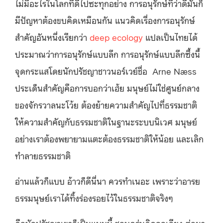
ไม่มีอะไรในโลกที่ดีไปซะทุกอย่าง การอนุรักษ์ที่ว่าดีมันก็
มีปัญหาต้องขบคิดเหมือนกัน แนวคิดเรื่องการอนุรักษ์
สำคัญอันหนึ่งเรียกว่า
deep ecology
แปลเป็นไทยได้
ประมาณว่าการอนุรักษ์แบบลึก การอนุรักษ์แบบลึกซึ้งนี้
จุดกระแสโดยนักปรัชญาชาวนอร์เวย์ชื่อ Arne Næss
ประเด็นสำคัญคือการบอกว่าเฮ้ย มนุษย์ไม่ใช่ศูนย์กลาง
ของจักรวาลนะโว้ย ต้องย้ายความสำคัญไปที่ธรรมชาติ
ให้ความสำคัญกับธรรมชาติในฐานะระบบนิเวศ มนุษย์
อย่างเราต้องพยายามแตะต้องธรรมชาติให้น้อย และเลิก
ทำลายธรรมชาติ
อ่านแล้วก็แบบ อ้าวก็ดีนี่นา ควรทำเนอะ เพราะว่าอารย
ธรรมนุษย์เราได้ทิ้งร่องรอยไว้ในธรรมชาติจริงๆ
คือนักปรัชญาเขาก็เป็นแบบนี้ ชอบครุ่นคิดถกเถียง ต่อมา