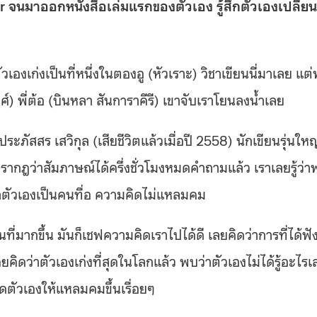
er จนมาออกหนังสือเล่มแรกของตัวเอง รู้สึกตัวเองเปลี่ยน
เองเก่งเป็นที่หนึ่งในตองอู (หัวเราะ) วิชาเขียนนี่มาเลย แต
งศ์) พี่ต้อ (บินหลา สันการาคีรี) เขาจับเราโยนลงน้ำเลย
ะภัสสร เสวิกุล (เสียชีวิตแล้วเมื่อปี 2558) นักเขียนรุ่นใหญ
รากฎว่าสัมภาษณ์ได้ครึ่งชั่วโมงหมดคำถามแล้ว เราเลยรู้ว่า
่าตัวเองเป็นคนทื่อ ความคิดไม่แหลมคม
ที่มากขึ้น มันก็เชฟความคิดเราไปได้ดี เลยคิดว่าการที่ได้ฟั
ยคิดว่าตัวเองเก่งที่สุดในโลกแล้ว พบว่าตัวเองไม่ได้รู้อะไรเ
ดตัวเองให้แหลมคมขึ้นเรื่อยๆ