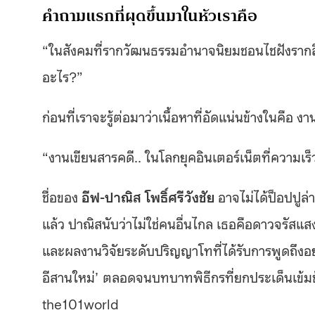
คำถามแรกที่ผุดขึ้นมาในหัวเราคือ
“ในสังคมที่รากวัฒนธรรมอำนาจนิยมชอนไชฝังรากลึ
อะไร?”
ก่อนที่เราจะรู้ต่อมาว่าเนื้อหาที่อัดแน่นข้างในคือ 
“งานเขียนสารคดี.. ในโลกยุคอินเตอร์เน็ตที่ความเร็
ชื่อของ
อีฟ-ปาณิส โพธิ์ศรีวังชัย
อาจไม่ได้ป็อปปูล่
แล้ว ปาณิสนับว่าไม่ใช่คนอื่นไกล เธอคือดาวจรัสแ
และผลงานวิจัยระดับปริญญาโทที่ได้รับการพูดถึงอย่
อีสานใหม่’
ตลอดจนบทบาทพิธีกรที่ยกประเด็นเข้มข้
the101world