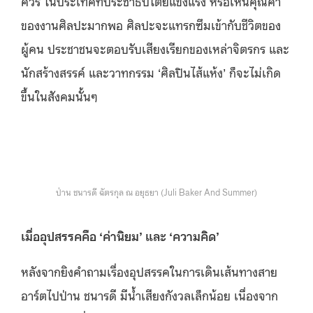
ควร ในประเทศที่ประชาธิปไตยแข็งแรง หรือเห็นคุณค่า
ของงานศิลปะมากพอ ศิลปะจะแทรกซึมเข้ากับชีวิตของ
ผู้คน ประชาชนจะตอบรับเสียงเรียกของเหล่าจิตรกร และ
นักสร้างสรรค์ และวาทกรรม ‘ศิลปินไส้แห้ง’ ก็จะไม่เกิด
ขึ้นในสังคมนั้นๆ
ป่าน ชนารดี ฉัตรกุล ณ อยุธยา (Juli Baker And Summer)
เมื่ออุปสรรคคือ ‘ค่านิยม’ และ ‘ความคิด’
หลังจากยิงคำถามเรื่องอุปสรรคในการเดินเส้นทางสาย
อาร์ตไปป่าน ชนารดี มีน้ำเสียงกังวลเล็กน้อย เนื่องจาก