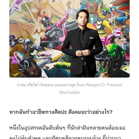
ปาล์ม ปรียวิศว์ นิลจุลกะ และผลงานชุด Siam Rangers Cr. Preyawit
Nilachulaka
หากฉันทำอาชีพทางศิลปะ สังคมจะว่าอย่างไร?
หนึ่งในอุปสรรคอันดับต้นๆ ที่นักล่าฝันหลายคนต้องเจอ
คงไม่พ้นคำพูด และทัศนคติจากคนรอบข้าง ที่ผ่านมา