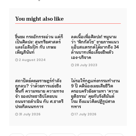
You might also like
ขื่นขม กระอักกระอ่วน แต่ก็
ลดเนื้อเพื่อศิลปะ! หมูนาม
เป็นศิลปะ: สุนทรียศาสตร์
ว่า ‘พิกกัสโซ’ ขายภาพแนว
และโอลิมปิก กับ เกษม
แอ็บสแตรกต์ได้มากถึง 34
เพ็ญภินันท์
ล้านบาทเพื่อเลี้ยงชีพตัว
เอง-บริจาค
2 August 2024
28 July 2023
สถาปัตย์คณะราษฎร์กำลัง
ไม่รอให้กฎแห่งกรรมทำงาน
ถูกลบ? ว่าด้วยการแย่งชิง
9 ปี คดีน้องเมยเสียชีวิต
พื้นที่ ความหมาย ความทรง
ครอบครัวยังตามหา ‘ความ
จำ ของประชาธิปไตยบน
ยุติธรรม’ คุยกับรังสิมันต์
ถนนราชดำเนิน กับ ศ.ชาตรี
โรม ถึงแนวคิดปฏิรูปศาล
ประกิตนนทการ
ทหาร
31 July 2026
17 July 2026