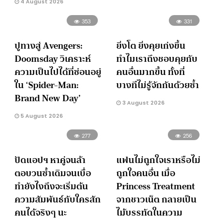
4 August 2026
353
331
ปูทางสู่ Avengers:
ยิ่งโต ยิ่งคุยเก่งขึ้น
Doomsday วิเคราะห์
ทำไมเราถึงชอบคุยกับ
ความเป็นไปได้ที่ซ่อนอยู่
คนอื่นมากขึ้น ทั้งที่
ใน ‘Spider-Man:
บางทีไม่รู้จักกันด้วยซ้ำ
Brand New Day’
3 August 2026
5 August 2026
277
256
ปัดแอปฯ หาคู่จนล้า
แฟนไม่ถูกใจเราหรือไม่
ตอบวนซ้ำเดิมจนเบื่อ
ถูกใจคนอื่น เมื่อ
ทำยังไงถึงจะเริ่มต้น
Princess Treatment
ความสัมพันธ์กับใครสัก
จากชาวเน็ต กลายเป็น
คนได้จริงๆ นะ
ไม้บรรทัดในความ