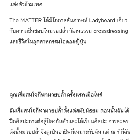
แต่งตัวข้ามเพศ
The MATTER ได้มีโอกาสสัมภาษณ์ Ladybeard เกี่ยว
กับความชื่นชอบในมวยปล้ำ วัฒนธรรม crossdressing
และชีวิตในอุตสาหกรรมไอดอลญี่ปุ่น
คุณเริ่มสนใจกีฬามวยปล้ำครั้งแรกเมื่อไหร่
ฉันเริ่มสนใจกีฬามวยปล้ำตั้งแต่สมัยมัธยม ตอนนั้นฉันได้
ฝึกศิลปะการต่อสู้ป้องกันตัวและได้เรียนศิลปะ การละคร
ดังนั้นมวยปล้ำจึงดูเป็นอาชีพที่เหมาะกับฉัน แต่ ณ ที่ที่ฉัน