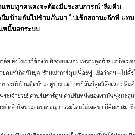
่าแทบทุกคนคงจะต้องมีประสบการณ์ ‘ลืมคืน
ทีก็ยืมข้ามกันไปข้ามกันมา ไปเช็กสถานะอีกที แทบ
ป็นหนี้นอกระบบ
าลัย ยังไงเราก็ต้องรับผิดชอบเนอะ เพราะสุดท้ายเราก็จะเจ
ที่เกิดทันยุค ‘ร้านเช่าการ์ตูนเฟื่องฟู’ เชื่อว่าคน—ไม่ตั้ง
ระทับร้านติดบ้านอยู่บ้าง แต่บางทีมันก็สุดวิสัยเนอะ ลืมค
ระเจ้าช่วย! ค่าปรับการ์ตูน ค่าปรับหนังของเรามันพุ่งทะลุเท
ลยต้องตัดสินใจประกอบอาชญากรรมโดยไม่เจตนา ก็คือเทสมาชิ
้าและยืมหนังสือจากห้องสมุดเป็นกิจกรรมที่ทำได้บ่อยๆ มี