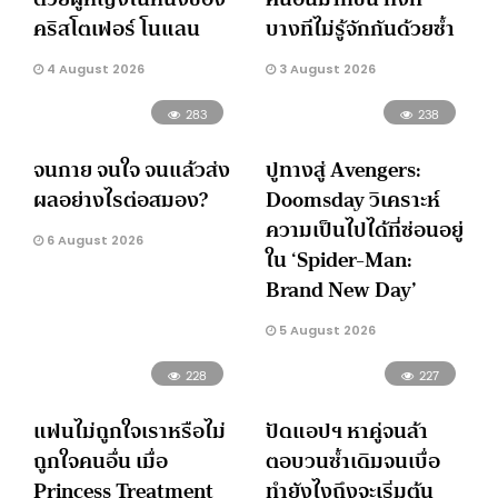
คริสโตเฟอร์ โนแลน
บางทีไม่รู้จักกันด้วยซ้ำ
4 August 2026
3 August 2026
283
238
จนกาย จนใจ จนแล้วส่ง
ปูทางสู่ Avengers:
ผลอย่างไรต่อสมอง?
Doomsday วิเคราะห์
ความเป็นไปได้ที่ซ่อนอยู่
6 August 2026
ใน ‘Spider-Man:
Brand New Day’
5 August 2026
228
227
แฟนไม่ถูกใจเราหรือไม่
ปัดแอปฯ หาคู่จนล้า
ถูกใจคนอื่น เมื่อ
ตอบวนซ้ำเดิมจนเบื่อ
Princess Treatment
ทำยังไงถึงจะเริ่มต้น