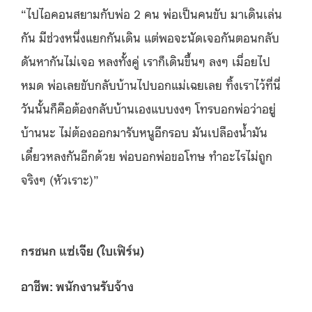
“ไปไอคอนสยามกับพ่อ 2 คน พ่อเป็นคนขับ
มาเดินเล่น
กัน มีช่วงหนึ่งแยกกันเดิน แต่พอจะนัดเจอกัน
ตอนกลับ
ดันหากันไม่เจอ
หลงทั้งคู่ เราก็เดินขึ้นๆ ลงๆ เมื่อยไป
หมด
พ่อเลยขับกลับบ้านไปบอกแม่เฉยเลย ทิ้งเราไว้ที่นี่
วันนั้นก็คือต้องกลับบ้านเองแบบงงๆ โทรบอกพ่อว่าอยู่
บ้านนะ ไม่ต้องออกมารับหนูอีกรอบ มันเปลืองน้ำมัน
เดี๋ยวหลงกันอีกด้วย พ่อบอกพ่อขอโทษ ทำอะไรไม่ถูก
จริงๆ (หัวเราะ)”
กรชนก แซ่เจีย (ใบเฟิร์น)
อาชีพ: พนักงานรับจ้าง