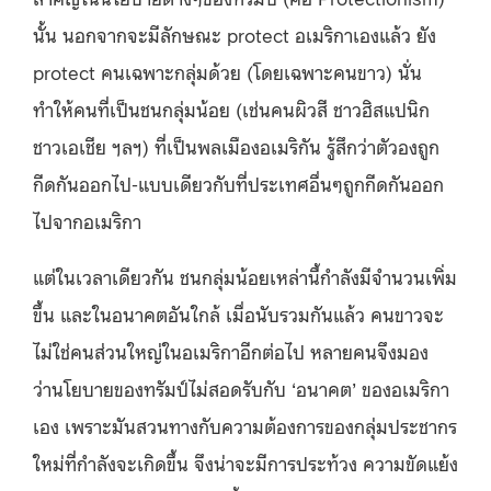
นั้น นอกจากจะมีลักษณะ protect อเมริกาเองแล้ว ยัง
protect คนเฉพาะกลุ่มด้วย (โดยเฉพาะคนขาว) นั่น
ทำให้คนที่เป็นชนกลุ่มน้อย (เช่นคนผิวสี ชาวฮิสแปนิก
ชาวเอเชีย ฯลฯ) ที่เป็นพลเมืองอเมริกัน รู้สึกว่าตัวองถูก
กีดกันออกไป-แบบเดียวกับที่ประเทศอื่นๆถูกกีดกันออก
ไปจากอเมริกา
แต่ในเวลาเดียวกัน ชนกลุ่มน้อยเหล่านี้กำลังมีจำนวนเพิ่ม
ขึ้น และในอนาคตอันใกล้ เมื่อนับรวมกันแล้ว คนขาวจะ
ไม่ใช่คนส่วนใหญ่ในอเมริกาอีกต่อไป หลายคนจึงมอง
ว่านโยบายของทรัมป์ไม่สอดรับกับ ‘อนาคต’ ของอเมริกา
เอง เพราะมันสวนทางกับความต้องการของกลุ่มประชากร
ใหม่ที่กำลังจะเกิดขึ้น จึงน่าจะมีการประท้วง ความขัดแย้ง