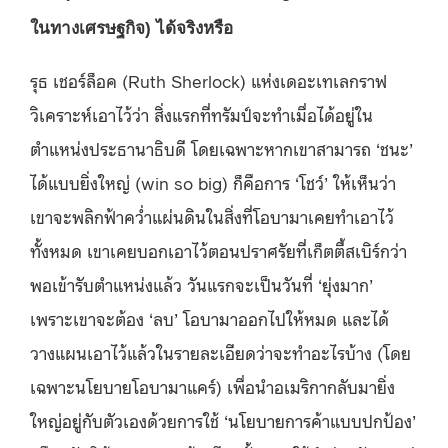
ในทางเศรษฐกิจ) ได้จริงหรือ
รุธ เชอร์ล็อค (Ruth Sherlock) แห่งเดอะเทเลกราฟ
วิเคราะห์เอาไว้ว่า สิ่งแรกที่ทรัมป์จะทำเมื่อได้อยู่ใน
ตำแหน่งประธานาธิบดี โดยเฉพาะหากเขาสามารถ ‘ชนะ’
ได้แบบยิ่งใหญ่ (win so big) ก็คือการ ‘โชว์’ ให้เห็นว่า
เขาจะพลิกฟ้าคว่ำแผ่นดินในสิ่งที่โอบามาเคยทำเอาไว้
ทั้งหมด เขาเคยบอกเอาไว้ตอนปราศรัยที่เก็ตตี้สเบิร์กว่า
พอเข้ารับตำแหน่งแล้ว วันแรกจะเป็นวันที่ ‘ยุ่งมาก’
เพราะเขาจะต้อง ‘ลบ’ โอบามาออกไปให้หมด และได้
วางแผนเอาไว้แล้วในรายละเอียดว่าจะทำอะไรบ้าง (โดย
เฉพาะนโยบายโอบามาแคร์) เพื่อนำอเมริกากลับมายิ่ง
ใหญ่อยู่กับตัวเองด้วยการใช้ ‘นโยบายการค้าแบบปกป้อง’