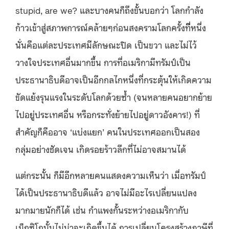
stupid, are we? และบางคนก็ถึงขั้นบอกว่า โลกกำลัง
ก้าวเข้าสู่สภาพการณ์คล้ายๆก่อนสงครามโลกครั้งที่ีหนึ่ง
นั่นคือแต่ละประเทศมีลักษณะปิด เป็นขวา และไม่ไว้
วางใจประเทศอื่นมากขึ้น การที่อเมริกามีทรัมป์เป็น
ประธานาธิบดีอาจเป็นอีกกลไกหนึ่งที่กระตุ้นให้เกิดความ
ขัดแย้งรุนแรงในระดับโลกด้วยซ้ำ (จนหลายคนอยากย้าย
ไปอยู่ประเทศอื่น หรือกระท่ังย้ายไปอยู่ดาวอังคาร!) ที่
สำคัญก็คืออาจ ‘แบ่งแยก’ คนในประเทศออกเป็นสอง
กลุ่มอย่างชัดเจน เกิดรอยร้าวลึกที่ไม่อาจสมานได้
แต่กระนั้น ก็มีอีกหลายคนแสดงความเห็นว่า เมื่อทรัมป์
ได้เป็นประธานาธิบดีแล้ว อาจไม่มีอะไรเปล่ียนแปลง
มากมายนักก็ได้ เช่น กำแพงกั้นระหว่างอเมริกากับ
เม็กซิโกนั้นไม่น่าจะเกิดขึ้นได้ การเปลี่ยนโครงสร้างภาษีที่