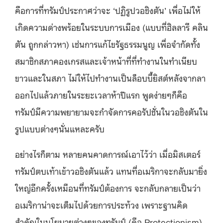
คือการที่ทรัมป์ประกาศว่าจะ ‘ปฏิรูปวอชิงตัน’ เพื่อไม่ให้
เกิดความด่างพร้อยในระบบการเมือง (แบบที่ฮิลลารี คลิน
ตัน ถูกกล่าวหา) เช่นการแก้ไขรัฐธรรมนูญ เพื่อจำกัดทั้ง
สมาชิกสภาคองเกรสและเจ้าหน้าที่ที่ทำงานในทำเนียบ
ขาวและในสภา ไม่ให้ไปทำงานเป็นล็อบบี้ยิสต์หลังจากลา
ออกไปแล้วภายในระยะเวลาห้าปีแรก พูดง่ายๆก็คือ
ทรัมป์มีความพยายามจะกำจัดการคอรัปชั่นในวอชิงตันใน
รูปแบบต่างๆนั่นแหละครับ
อย่างไรก็ตาม หลายคนคาดการณ์เอาไว้ว่า เมื่อมิสเตอร์
ทรัมป์ตบเท้าเข้าวอชิงตันแล้ว แทนที่อเมริกาจะกลับมายิ่ง
ใหญ่อีกครั้งเหมือนที่ทรัมป์ต้องการ จะกลับกลายเป็นว่า
อเมริกาน่าจะเต็มไปด้วยการประท้วง เพราะฐานคิด
สำคัญในนโยบายต่างๆของทรัมป์ (คือ Protectionism)