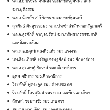
พล.อ.อ.ประจิน จั่นตอง รองนายกรัฐมนตรี และ
รมว.ยุติธรรม
พล.อ.ฉัตรชัย สาริกัลยะ รองนายกรัฐมนตรี
สุวพันธ์ ตันยุวรรธนะ รมต.ประจำสำนักนายกรัฐมนตรี
พล.อ.สุรศักดิ์ กาญจนรัตน์ รมว.ทรัพยากรธรรมชาติ
และสิ่งแวดล้อม
พล.ต.อ.อดุลย์ แสงสิงแก้ว รมว.แรงงาน
นพ.ธีระเกียรติ เจริญเศรษฐศิลป์ รมว.ศึกษาธิการ
พล.อ.สุรเชษฐ์ ชัยวงศ์ รมช.ศึกษาธิการ
อุดม คชินทร รมช.ศึกษาธิการ
วีระศักดิ์ ฟูตระกูล รมช.ต่างประเทศ
วีระศักดิ์ โควสุรัตน์ รมว.การท่องเที่ยวและกีฬา
ลักษณ์ วจนานวัช รมช.เกษตรฯ
สมชาย หาญหิรัญ รมช.อุตสาหกรรม