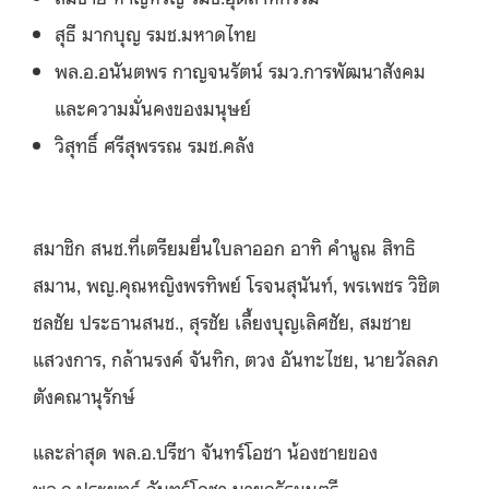
สุธี มากบุญ รมช.มหาดไทย
พล.อ.อนันตพร กาญจนรัตน์ รมว.การพัฒนาสังคม
และความมั่นคงของมนุษย์
วิสุทธิ์ ศรีสุพรรณ รมช.คลัง
สมาชิก สนช.ที่เตรียมยื่นใบลาออก อาทิ คำนูณ สิทธิ
สมาน, พญ.คุณหญิงพรทิพย์ โรจนสุนันท์, พรเพชร วิชิต
ชลชัย ประธานสนช., สุรชัย เลี้ยงบุญเลิศชัย, สมชาย
แสวงการ, กล้านรงค์ จันทิก, ตวง อันทะไชย, นายวัลลภ
ตังคณานุรักษ์
และล่าสุด พล.อ.ปรีชา จันทร์โอชา น้องชายของ
พล.อ.ประยุทธ์ จันทร์โอชา นายกรัฐมนตรี