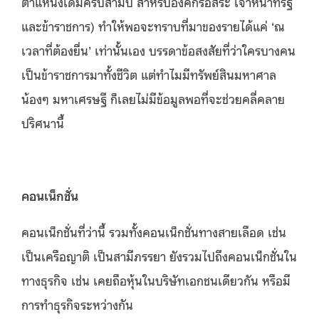
ตำแหน่งเดิมครบสามปี สำหรับองค์กรอิสระ เจ้าหน้าที่รัฐ
และข้าราชการ) ทำให้พอจะทราบที่มาของรายได้แค่ ‘ณ
เวลาที่ต้องยื่น’ เท่านั้นเอง บรรดาข้อสงสัยที่ว่าใครบางคน
เป็นข้าราชการมาทั้งชีวิต แต่ทำไมมีทรัพย์สินมหาศาล
น้องๆ มหาเศรษฐี ก็เลยไม่มีข้อมูลพอที่จะช่วยคลี่คลาย
ปริศนานี้
คอนเน็กชั่น
คอนเน็กชั่นที่ว่านี้ รวมทั้งคอนเน็กชั่นทางสายเลือด เช่น
เป็นเครือญาติ เป็นสามีภรรยา ยังรวมไปถึงคอนเน็กชั่นใน
ทางธุรกิจ เช่น เคยถือหุ้นในบริษัทเอกชนเดียวกัน หรือมี
การทำธุรกิจระหว่างกัน