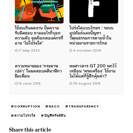
ใช้งบเกินผลงาน ปัดความ
โปร่งใสแบบไทยๆ : ระบบ
รับผิดชอบ ถามอะไรก็บอก
อุปถัมภ์และปัญหา
ความลับ จุดสังเกตองค์กรที่
วัฒนธรรมการตามน้ำใน
อาจ ‘ไม่โปร่งใส’
หน่วยงานราชการไทย
17 May 2023
4 October 2020
ความหมายของ ‘กระดาษ
พงศาวดาร GT 200 พกไว้
เปล่า’ ในผลสอบคดีนาฬิกา
เหมือน ‘พระเครื่อง’ ใช้งาน
ยืมเพื่อน
ไม่ได้แต่ก็รู้สึกคุ้มค่า?
15 June 2019
30 August 2018
#CORRUPTION
#NACC
#TRANSPARENCY
#ความโปร่งใส
#บัญชีทรัพย์สิน
Share this article