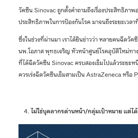
วัคซีน Sinovac ถูกตั้งคำถามถึงเรื่องประสิทธิภาพอยู
ประสิทธิภาพในการป้องกันโรค มาจนถึงระยะเวลาที่
ซึ่งในช่วงที่ผ่านมา เราได้ยินข่าวว่า หลายคนฉีดวัค
นพ.โอภาส พุทธเจริญ หัวหน้าศูนย์โรคอุบัติใหม่ท
ที่ได้ฉีดวัคซีน Sinovac ครบสองเข็มไปแล้วระยะหนึ่
ควรเร่งฉีดวัคซีนเข็มสามเป็น AstraZeneca หรือ Pf
ไม่ใช่บุคลากรด่านหน้า/กลุ่มเป้าหมาย แต่ได้