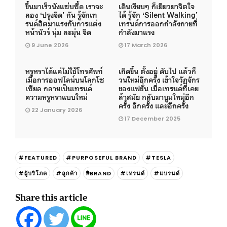
ขึ้นมาเร็วนังแซ่บซี้ด เราจะ
เดินเงียบๆ ก็เยียวยาจิตใจ
ลอง ‘ปรุงจืด’ กัน รู้จักเท
ได้ รู้จัก ‘Silent Walking’
รนด์ฮิตมาแรงกับการแต่ง
เทรนด์การออกกำลังกายที่
หน้านัวร์ นุ่ม ละมุ่น จืด
กำลังมาแรง
9 June 2026
17 March 2026
หรูหราได้แค่ไม่ใช้โทรศัพท์
เกิดขึ้น ตั้งอยู่ ดับไป แล้วก็
เมื่อการออฟไลน์บนโลกโซ
วนใหม่อีกครั้ง เข้าใจวัฏจักร
เซียล กลายเป็นเทรนด์
ของแฟชั่น เมื่อเทรนด์ที่เคย
ความหรูหราแบบใหม่
ล้าสมัย กลับมาบูมใหม่อีก
ครั้ง อีกครั้ง และอีกครั้ง
22 January 2026
17 December 2025
#FEATURED
#PURPOSEFUL BRAND
#TESLA
#ผู้บริโภค
#ลูกค้า
#ิBRAND
#เทรนด์
#แบรนด์
Share this article