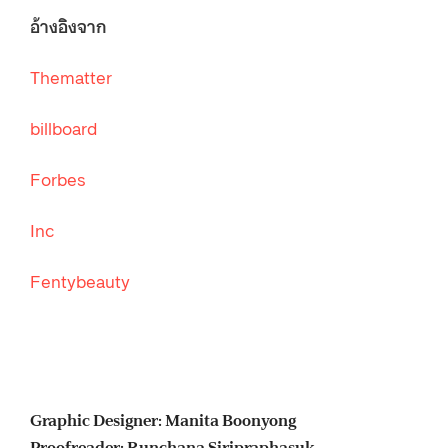
อ้างอิงจาก
Thematter
billboard
Forbes
Inc
Fentybeauty
Graphic Designer: Manita Boonyong
Proofreader: Runchana Siripraphasuk