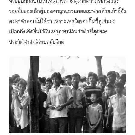
หรือย้อนกลับไปในเหตุการณ์ 6 ตุลาที่ความรื่นเริงและ
รอยยิ้มของเด็กผู้มองศพถูกแขวนคอและฟาดด้วยเก้าอี้ยัง
คงหาคำตอบไม่ได้ว่า เพราะเหตุใดรอยยิ้มที่ดูเย็นยะ
เยือกถึงเกิดขึ้นได้ในเหตุการณ์อันดำมืดที่สุดของ
ประวัติศาสตร์ไทยสมัยใหม่