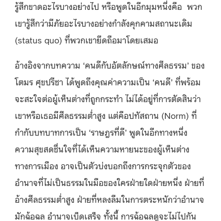
รู้สึกขาดอะไรบางอย่างไป หรือพูดในอีกมุมหนึ่งคือ พวก
เขารู้สึกว่ามีภัยอะไรบางอย่างกำลังคุกคามสถานะเดิม
(status quo) ที่พวกเขายึดถือมาโดยเสมอ
อ้างอิงจากบทความ ‘คนดีกับอัตลักษณ์ทางศีลธรรม’ ของ
โตมร ศุขปรีชา ได้พูดถึงคุณค่าความเป็น ‘คนดี’ ที่พร้อม
จะสะใจต่อผู้เห็นต่างที่ถูกกระทำ ไม่ได้อยู่ที่การตัดสินว่า
เขาหรือเธอมีศีลธรรมต่ำสูง แต่คือปทัสถาน (Norm) ที่
กำกับบทบาทการเป็น ‘ราษฎรที่ดี’ พูดในอีกทางหนึ่ง
ความสุขสดชื่นใจที่ได้เห็นความหายนะของผู้เห็นต่าง
ทางการเมือง อาจเป็นตัวบ่งบอกถึงการกระจุกตัวของ
อำนาจที่ไม่เป็นธรรมในมือของใครฝ่ายใดฝ่ายหนึ่ง ฝ่ายที่
อ้างศีลธรรมต่ำสูง ฝ่ายที่หลงลืมในการตระหนักว่าอำนาจ
มักฉ้อฉล อำนาจเบ็ดเสร็จ ทั้งนี้ การฉ้อฉลดูจะไม่ไปกัน