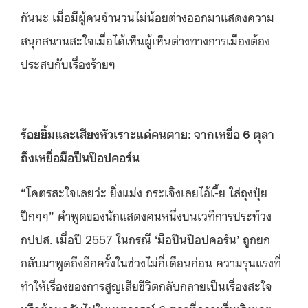
กันนะ เมื่อมีผู้คนจำนวนไม่น้อยต่างออกมาแสดงความ
สนุกสนานสะใจเมื่อได้เห็นผู้เห็นต่างทางการเมืองต้อง
ประสบกับเรื่องร้ายๆ
ร้อยยิ้มและเสียงหัวเราะแด่คนตาย: จากเหยื่อ 6 ตุลา
ถึงเหยื่อมือปืนป๊อปคอร์น
“โคตรสะใจเลยว่ะ ยิ่งแม่ง กระเจิงเลยไอ้เ-ี้ย ใส่ถุงปุ๋ย
ปึกๆๆ” คำพูดของนักแสดงคนหนึ่งบนเวทีการประท้วง
กปปส. เมื่อปี 2557 ในกรณี ‘มือปืนป๊อปคอร์น’ ถูกยก
กลับมาพูดถึงอีกครั้งในช่วงไม่กี่เดือนก่อน ความรุนแรงที่
ทำให้เรื่องของการสูญเสียชีวิตกลับกลายเป็นเรื่องสะใจ