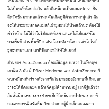
ไม่เกินหลักร้อยต่อวัน แล้วก็เหมือนเป็นแคมเปญว่า ชั้น
ฉีดวัคซีนมากพอแล้วนะ ฉันเกิดภูมิต้านทานหมู่แล้ว ฉัน
จะให้ประชาชนถอดแมสก์เข้าชุมชนได้บ้างแล้วนะ ต้องใช้
คำว่าบ้าง ไม่ใช่ว่าไม่ใส่แมสก์เลย แต่แค่ไม่ใส่แมสก์ใน
บางพื้นที่ ส่วนพื้นที่ปิด เช่น โรงหนัง หรือการเข้าไปในที่
ชุมชนหนาแน่น เขาก็ยังแนะนำให้ใส่แมสก์
ส่วนของ AstraZeneca ก็จะมีข้อมูล เช่นว่า ในอังกฤษ
เขาฉีด 3 ตัว มี Pfizer Moderna และ AstraZeneca ก็
พบเหมือนกันว่า หลังจากทีนโยบายของอังกฤษที่เดิมบอก
ว่าจะให้ติดเยอะๆ แล้วเกิดภูมิต้านทานหมู่ เขาก็รู้แล้วว่า
อันนั้นผิด เพราะประชากรเสียชีวิตล้มตายไปเยอะ เขาก็
กระจายการฉีดวัคซีน ก็พบว่ายอดผู้ติดเชื้อลดลงมาก