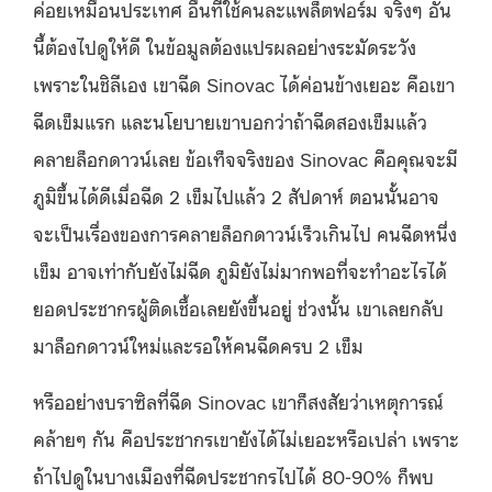
ค่อยเหมือนประเทศ อื่นที่ใช้คนละแพล็ตฟอร์ม จริงๆ อัน
นี้ต้องไปดูให้ดี ในข้อมูลต้องแปรผลอย่างระมัดระวัง
เพราะในชิลีเอง เขาฉีด Sinovac ได้ค่อนข้างเยอะ คือเขา
ฉีดเข็มแรก และนโยบายเขาบอกว่าถ้าฉีดสองเข็มแล้ว
คลายล็อกดาวน์เลย ข้อเท็จจริงของ Sinovac คือคุณจะมี
ภูมิขึ้นได้ดีเมื่อฉีด 2 เข็มไปแล้ว 2 สัปดาห์ ตอนนั้นอาจ
จะเป็นเรื่องของการคลายล็อกดาวน์เร็วเกินไป คนฉีดหนึ่ง
เข็ม อาจเท่ากับยังไม่ฉีด ภูมิยังไม่มากพอที่จะทำอะไรได้
ยอดประชากรผู้ติดเชื้อเลยยังขึ้นอยู่ ช่วงนั้น เขาเลยกลับ
มาล็อกดาวน์ใหม่และรอให้คนฉีดครบ 2 เข็ม
หรืออย่างบราซิลที่ฉีด Sinovac เขาก็สงสัยว่าเหตุการณ์
คล้ายๆ กัน คือประชากรเขายังได้ไม่เยอะหรือเปล่า เพราะ
ถ้าไปดูในบางเมืองที่ฉีดประชากรไปได้ 80-90% ก็พบ