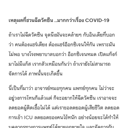
เหตุผลที่ชวนฉีดวัคซีน ..มากกว่าเรื่อง COVID-19
ถ้าเราไม่ฉีดวัคซีน จุดนึงมันจะคล้ายๆ กับอินเดียที่บอก
ว่า คนต้องแชร์เตียง ต้องแชร์อ็อกซิเจนให้กัน เพราะมัน
ไม่พอ บางโรงพยาบาลบอกว่า อ็อกซิเจนหมด เปิดแท๊งก์
มาไม่มีแก๊ส เรากลัวเหมือนกันว่า ถ้าเรายังไม่สามารถ
จัดการได้ ภาพนั้นจะเกิดขึ้น
นี่เป็นที่มาว่า อาจารย์หมอทุกคน แพทย์ทุกคน ไม่ว่าจะ
อยู่วงการไหนก็แล้วแต่ ก็จะอยากให้ฉีดวัคซีน เราอาจจะ
ลดยอดผู้ติดเชื้อไม่ได้ แต่เราขอลดยอดผู้เสียชีวิต ลดยอด
การเข้า ICU ลดยอดของคนไข้หนัก อย่างน้อยจะได้ทำให้
บุคลากรทางการแพทย์ได้หายอกหายใจ และจัดการกับ