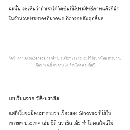
ฉะนั้น จะเห็นว่าถ้าเราได้วัคซีนที่มีประสิทธิภาพแล้วก็ฉีด
ในจำนวนประชากรที่มากพอ ก็อาจจะสัมฤทธิ์ผล
วัคซีนจาก AstraZeneca ล็อตใหญ่ จะเริ่มทยอยส่งมอบให้รัฐบาลไทย ช่วงปลาย
เดือน พ.ค.นี้ จนครบ 61 ล้านโดส ตอนสิ้นปี
บทเรียนจาก ‘ชิลี-บราซิล’
แต่ก็เริ่มจะมีคนมาถามว่า เรื่องของ Sinovac ที่ใช้ใน
หลายๆ ประเทศ เช่น ชิลี บราซิล เอ๊ะ ทำไมผลลัพธ์ไม่