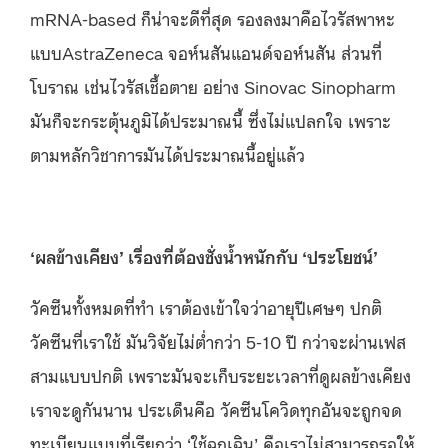
mRNA-based ก็น่าจะดีที่สุด รองลงมาคือไวรัสพาหะ
แบบAstraZeneca จอห์นสันแอนด์จอห์นสัน ส่วนที่
โบราณ เช่นไวรัสเชื้อตาย อย่าง Sinovac Sinopharm
มันก็จะกระตุ้นภูมิได้ประมาณนี้ ซึ่งไม่แปลกใจ เพราะ
ตามหลักวิชาการมันได้ประมาณนี้อยู่แล้ว
‘ผลข้างเคียง’ เรื่องที่ต้องชั่งน้ำหนักกับ ‘ประโยชน์’
วัคซีนทั้งหมดที่ทำ เราต้องเข้าใจว่าอายุปีเศษๆ ปกติ
วัคซีนที่เราใช้ มันวิจัยไม่ต่ำกว่า 5-10 ปี กว่าจะผ่านเฟส
สามแบบปกติ เพราะมันจะเก็บระยะเวลาที่ดูผลข้างเคียง
เราจะดูกันนาน ประเด็นคือ วัคซีนโควิดทุกอันจะถูกจด
ทะเบียนแบบที่เรียกว่า ‘ใช้ฉุกเฉิน’ คือเราไม่สามารถรอให้