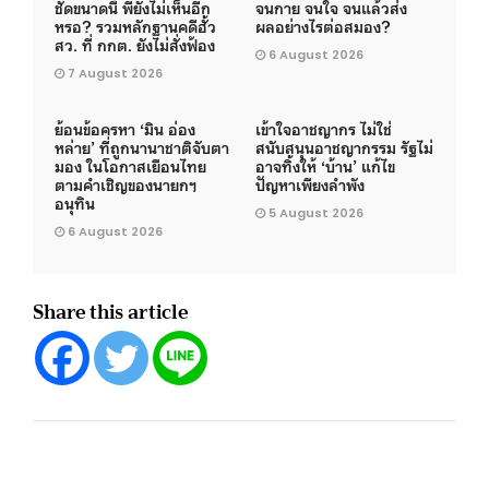
ชัดขนาดนี้ พี่ยังไม่เห็นอีก
จนกาย จนใจ จนแล้วส่ง
หรอ? รวมหลักฐานคดีฮั้ว
ผลอย่างไรต่อสมอง?
สว. ที่ กกต. ยังไม่สั่งฟ้อง
6 August 2026
7 August 2026
ย้อนข้อครหา ‘มิน อ่อง
เข้าใจอาชญากร ไม่ใช่
หล่าย’ ที่ถูกนานาชาติจับตา
สนับสนุนอาชญากรรม รัฐไม่
มอง ในโอกาสเยือนไทย
อาจทิ้งให้ ‘บ้าน’ แก้ไข
ตามคำเชิญของนายกฯ
ปัญหาเพียงลำพัง
อนุทิน
5 August 2026
6 August 2026
Share this article