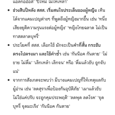
แอลกอฮอล์’ ‘ปีใหม่ ไม่ให้เหล้า’
ช่วงสิบปีหลัง สสส. เริ่มสนใจประเด็นของผู้หญิง
เห็น
ได้จากแคมเปญต่างๆ ที่พูดถึงผู้หญิงมากขึ้น เช่น ‘หนึ่ง
เสียงยุติความรุนแรงต่อผู้หญิง’ ‘หญิงไทยฉลาด ไม่เป็น
ทาสตลาดบุหรี่’
ประโยคที่ สสส. เลือกใช้ มักจะเป็น
คำที่สั้น กระชับ
ตรงไปตรงมา และใช้คำซ้ำ
เช่น ‘กันน็อค กันตาย’ ‘ไม่
ขาย ไม่ดื่ม’ ‘เลิกเหล้า เลิกจน’ หรือ ‘ดื่มแล้วขับ ถูกจับ
แน่’
จากการสังเกตจะพบว่า มีบางแคมเปญที่ให้เหตุผลกับ
ผู้อ่าน เช่น ‘ลดสุราเพื่อป้องกันอุบัติภัย’ ‘เมาแล้วขับ
ไม่ใช่แค่ปรับ จะถูกคุมประพฤติ’ ‘ลดพุด ลดโรค’ ‘จุด
บุหรี่ จุดมะเร็ง’ ‘กันน็อค กันตาย’