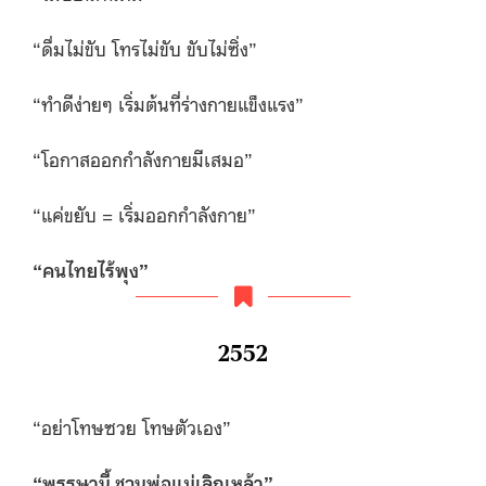
“ดื่มไม่ขับ โทรไม่ขับ ขับไม่ซิ่ง”
“ทำดีง่ายๆ เริ่มต้นที่ร่างกายแข็งแรง”
“โอกาสออกกำลังกายมีเสมอ”
“แค่ขยับ = เริ่มออกกำลังกาย”
“
คนไทยไร้พุง”
2552
“อย่าโทษซวย โทษตัวเอง”
“
พรรษานี้ ชวนพ่อแม่เลิกเหล้า”