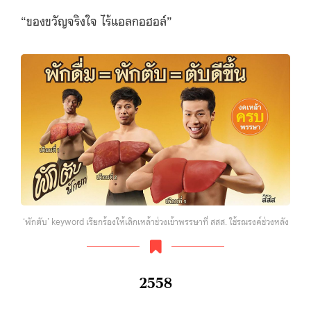
“ของขวัญจริงใจ ไร้แอลกอฮอล์”
‘พักตับ’ keyword เรียกร้องให้เลิกเหล้าช่วงเข้าพรรษาที่ สสส. ใช้รณรงค์ช่วงหลัง
2558