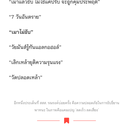
“เมาแล้วขับ ไม่ใช่แค่ปรับ จะถูกคุมประพฤติ”
“7 วันอันตราย”
“
เมาไม่ขับ”
“วัยมันส์รู้ทันแอลกอฮอล์”
“เลิกเหล้ายุติความรุนแรง”
“วัดปลอดเหล้า”
อีกหนึ่งประเด็นที่ สสส. รณรงค์บ่อยครั้ง คือความปลอดภัยในการขับขี่ยาน
พาหนะ ในภาพคือแคมเปญ ‘ลดเร็ว ลดเสี่ยง’