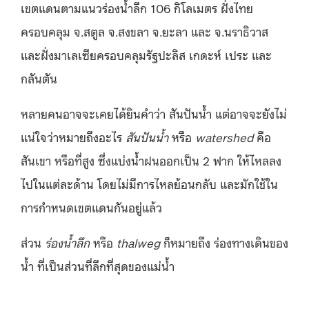
เขตแดนตามแนวร่องน้ำลึก 106 กิโลเมตร ฝั่งไทย
ครอบคลุม จ.สตูล จ.สงขลา จ.ยะลา และ จ.นราธิวาส
และฝั่งมาเลเซียครอบคลุมรัฐปะลิส เกดะห์ เประ และ
กลันตัน
หลายคนอาจจะเคยได้ยินคำว่า สันปันน้ำ แต่อาจจะยังไม่
แน่ใจว่าหมายถึงอะไร
สันปันน้ำ
หรือ
watershed
คือ
สันเขา หรือที่สูง ซึ่งแบ่งน้ำฝนออกเป็น 2 ฟาก ให้ไหลลง
ไปในแต่ละด้าน โดยไม่มีการไหลย้อนกลับ และมักใช้ใน
การกำหนดเขตแดนกันอยู่แล้ว
ส่วน
ร่องน้ำลึก
หรือ
thalweg
ก็หมายถึง ร่องทางเดินของ
น้ำ ที่เป็นส่วนที่ลึกที่สุดของแม่น้ำ