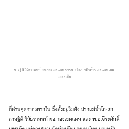
กาจฐิติ วิวัธวานนท์ ผอ.กองเขตแดน บรรยายถึงภารกิจด้านเขตแดนไทย-
มาเลเซีย
ที่ด่านศุลกากรตากใบ ซึ่งตั้งอยู่ริมฝั่ง ปากแม่น้ำโก-ลก
กาจฐิติ วิวัธวานนท์
ผอ.กองเขตแดน และ
พ.อ.จีระศักดิ์
บรรเทิง
แม่กองสนามจัดทำหลักเขตแดนไทย-มาเลเซีย