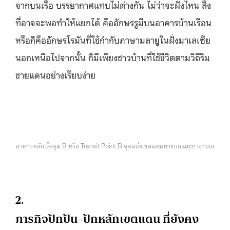
จากบนเรือ บรรยากาศแทบไม่ต่างกัน ไม่ว่าจะฝั่งไหน สิ่ง
ที่อาจจะพอทำให้แยกได้ คืออักษรรูมีบนอาคารบ้านเรือน
หรือก็คืออักษรโรมันที่ใช้กำกับภาษามลายูในฝั่งมาเลเซีย
นอกเหนือไปจากนั้น ก็มีเพียงชาวบ้านที่ใช้ชีวิตตามวิถีริม
ชายแดนอย่างเรียบง่าย
อาคารหลักเล็งจุด B หรือ Transit Point B จุดแบ่งเขตแดนทางบกและทางทะเล
2.
ภารกิจปักปัน-ปักหลักเขตแดน ที่ยังคง