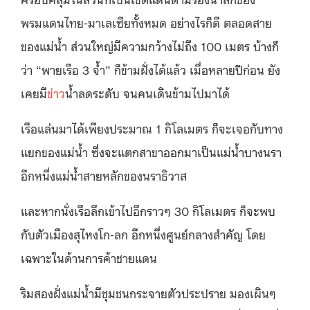
พรมแดนไทย-มาเลเซียทั้งหมด อย่างไรก็ดี ตลอดสาย
ของแม่น้ำ ส่วนใหญ่มีความกว้างไม่ถึง 100 เมตร บ้างก็
ว่า “พายเรือ 3 จ้ำ” ก็ข้ามฝั่งได้แล้ว เมื่อหลายปีก่อน ยัง
เคยมี
ข่าว
น้ำลดระดับ จนคนเดินข้ามไปมาได้
เรือแล่นมาได้เพียงประมาณ 1 กิโลเมตร ก็จะเจอกับทาง
แยกของแม่น้ำ ซึ่งจะแตกสาขาออกมาเป็นแม่น้ำบางนรา
อีกหนึ่งแม่น้ำสายหลักของนราธิวาส
และหากนั่งเรือลึกเข้าไปอีกราวๆ 30 กิโลเมตร ก็จะพบ
กับตัวเมืองสุไหงโก-ลก อีกหนึ่งศูนย์กลางสำคัญ โดย
เฉพาะในด้านการค้าชายแดน
ริมสองฝั่งแม่น้ำมีชุมชนกระจายตัวประปราย มองเผินๆ