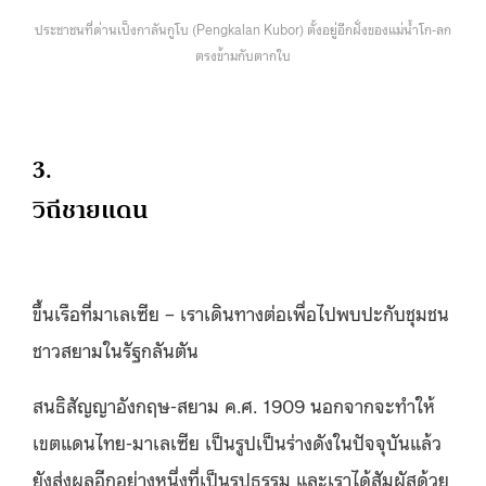
ประชาชนที่ด่านเป็งกาลันกูโบ (Pengkalan Kubor) ตั้งอยู่อีกฝั่งของแม่น้ำโก-ลก
ตรงข้ามกับตากใบ
3.
วิถีชายแดน
ขึ้นเรือที่มาเลเซีย – เราเดินทางต่อเพื่อไปพบปะกับชุมชน
ชาวสยามในรัฐกลันตัน
สนธิสัญญาอังกฤษ-สยาม ค.ศ. 1909 นอกจากจะทำให้
เขตแดนไทย-มาเลเซีย เป็นรูปเป็นร่างดังในปัจจุบันแล้ว
ยังส่งผลอีกอย่างหนึ่งที่เป็นรูปธรรม และเราได้สัมผัสด้วย