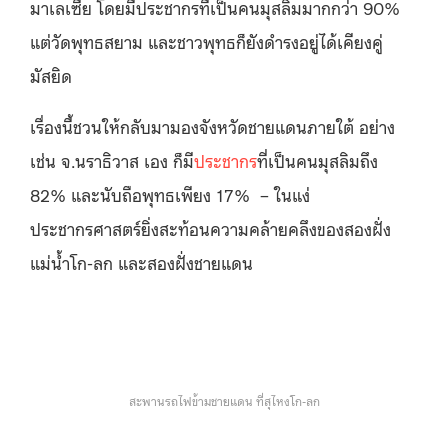
มาเลเซีย โดยมีประชากรที่เป็นคนมุสลิมมากกว่า 90%
แต่วัดพุทธสยาม และชาวพุทธก็ยังดำรงอยู่ได้เคียงคู่
มัสยิด
เรื่องนี้ชวนให้กลับมามองจังหวัดชายแดนภายใต้ อย่าง
เช่น จ.นราธิวาส เอง ก็มี
ประชากร
ที่เป็นคนมุสลิมถึง
82% และนับถือพุทธเพียง 17% – ในแง่
ประชากรศาสตร์ยิ่งสะท้อนความคล้ายคลึงของสองฝั่ง
แม่น้ำโก-ลก และสองฝั่งชายแดน
สะพานรถไฟข้ามชายแดน ที่สุไหงโก-ลก