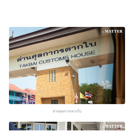
ด่านศุลกากรตากใบ