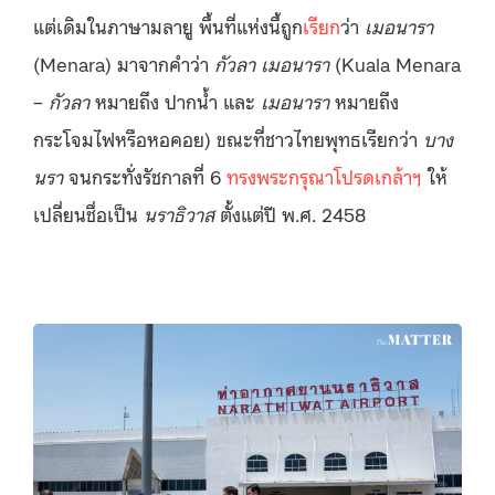
แต่เดิมในภาษามลายู พื้นที่แห่งนี้ถูก
เรียก
ว่า
เมอนารา
(Menara) มาจากคำว่า
กัวลา เมอนารา
(Kuala Menara
–
กัวลา
หมายถึง ปากน้ำ และ
เมอนารา
หมายถึง
กระโจมไฟหรือหอคอย) ขณะที่ชาวไทยพุทธเรียกว่า
บาง
นรา
จนกระทั่งรัชกาลที่ 6
ทรงพระกรุณาโปรดเกล้าฯ
ให้
เปลี่ยนชื่อเป็น
นราธิวาส
ตั้งแต่ปี พ.ศ. 2458