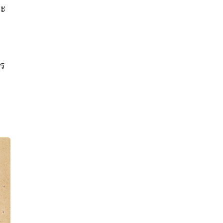
จะ
าร