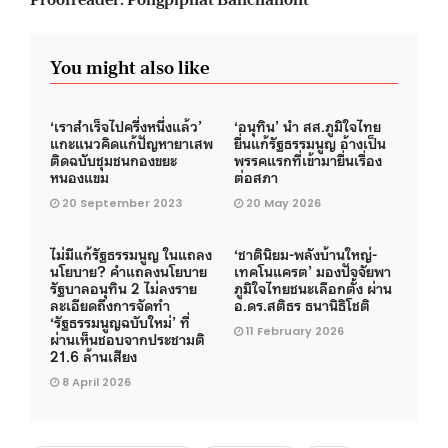
You might also like
‘เราสำเร็จไปครึ่งหนึ่งแล้ว’
‘อนุทิน’ นำ สส.ภูมิใจไทย
แกะแนวคิดแก้ปัญหายาเสพ
ยื่นแก้รัฐธรรมนูญ อ้างเป็น
ติดฉบับชุมชนกองขยะ
พรรคแรกที่เข้ามายื่นเรื่อง
หนองแขม
ต่อสภา
20 September 2023
20 May 2026
ไม่มีแก้รัฐธรรมนูญ ในแถลง
‘ชาตินิยม-พลังบ้านใหญ่-
นโยบาย? คำแถลงนโยบาย
เทคโนแครต’ มองปัจจัยพา
รัฐบาลอนุทิน 2 ไม่ลงราย
ภูมิใจไทยชนะเลือกตั้ง ผ่าน
ละเอียดถึงการจัดทำ
อ.ดร.สติธร ธนานิธิโชติ
‘รัฐธรรมนูญฉบับใหม่’ ที่
11 February 2026
ผ่านเห็นชอบจากประชามติ
21.6 ล้านเสียง
8 April 2026