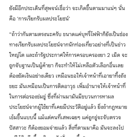
ยังมีอีกประเด็นที่สุพจน์เชื่อว่า จะเกิดขึ้นตามมาแน่ๆ นั่น
คือ ‘การเรียกรับผลประโยชน์’
“ถ้าว่ากันตามตรงนะครับ ขนาดแค่บุหรี่ไฟฟ้าก็ยังเป็นช่อง
ทางเรียกรับผลประโยชน์จากนักท่องเที่ยวอย่างที่เป็นข่าว
ใหญ่โต และถ้ารัฐประกาศให้การครอบครองยา 2 เม็ด จะ
ถูกจับฐานเป็นผู้ค้ายา ก็จะทำให้ไม่เหลือตัวเลือกอื่นเลย
ต้องยัดเงินอย่างเดียว เหมือนขอให้เจ้าหน้าที่เอายาทิ้งถัง
ขยะ มันเหมือนเป็นการติดอาวุธ เพิ่มอำนาจให้เจ้าหน้าที่
ในการต่อรองข่มขู่ ซึ่งที่ผ่านมามันมีขบวนการหาผล
ประโยชน์จากผู้ใช้ยาที่เคยมีประวัติอยู่แล้ว ยิ่งถ้ากฎหมาย
เข้มขึ้นแบบนี้ แม้แต่คนที่เสพเฉยๆ แค่ถูกขู่จะจับตรวจ
ปัสสาวะ ก็ต้องยอมจ่ายแล้ว สิ่งที่ตามมาคือ มันจะลงไป