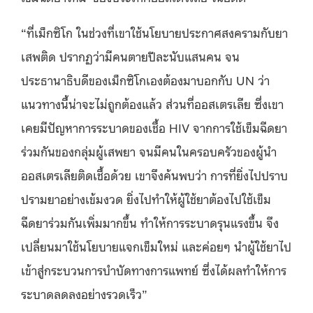
“ที่เม็กซิโก ในช่วงที่เขาใช้นโยบายประกาศสงครามกับยา
เสพติด ปรากฏว่ามีคนตายปีละนับแสนคน จน
ประธานาธิบดีของเม็กซิโกเองต้องมาบอกกับ UN ว่า
แนวทางนี้น่าจะไม่ถูกต้องแล้ว ส่วนที่ออสเตรเลีย ซึ่งเขา
เคยมีปัญหาการระบาดของเชื้อ HIV จากการใช้เข็มฉีดยา
ร่วมกันของกลุ่มผู้เสพยา จนมีคนในครอบครัวของผู้นำ
ออสเตรเลียติดเชื้อด้วย เขาจึงค้นพบว่า การที่ยิ่งไปปราบ
ปรามยาอย่างเข้มงวด ยิ่งไปทำให้ผู้ใช้ยาต้องไปใช้เข็ม
ฉีดยาร่วมกันเพิ่มมากขึ้น ทำให้การระบาดรุนแรงขึ้น จึง
เปลี่ยนมาใช้นโยบายแจกเข็มใหม่ และค่อยๆ นำผู้ใช้ยาไป
เข้าสู่กระบวนการบำบัดทางการแพทย์ ซึ่งได้ผลทำให้การ
ระบาดลดลงอย่างรวดเร็ว”