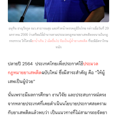
อนุทิน ชาญวีรกูล รมว.สาธารณสุข และหัวหน้าพรรคภูมิใจไทย กล่าวเมื่อวันที่ 29
มกราคม 2566 ว่าเตรียมใช้อำนาจตามประมวลกฎหมายยาเสพติดลงนามในกฎ
กระทรวง ให้ใครมี
ยาบ้าเกิน 2 เม็ดขึ้นไป ถือเป็นผู้ค้ายาเสพติด
ที่จะมีอัตราโทษ
หนัก
ปลายปี 2564 ประเทศไทยเพิ่งประกาศใช้
ประมวล
กฎหมายยาเสพติด
ฉบับใหม่ ซึ่งมีสาระสำคัญ คือ “ให้ผู้
เสพเป็นผู้ป่วย”
นั่นเพราะมีผลการศึกษา งานวิจัย และประสบการณ์ตรง
จากหลายประเทศที่เคยดำเนินนโยบายประกาศสงคราม
กับยาเสพติดแล้วพบว่า เป็นแนวทางที่ไม่สามารถขจัดยา