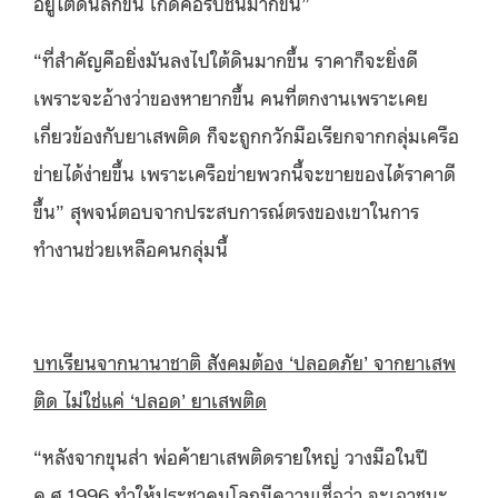
อยู่ใต้ดินลึกขึ้น เกิดคอรัปชั่นมากขึ้น”
“ที่สำคัญคือยิ่งมันลงไปใต้ดินมากขึ้น ราคาก็จะยิ่งดี
เพราะจะอ้างว่าของหายากขึ้น คนที่ตกงานเพราะเคย
เกี่ยวข้องกับยาเสพติด ก็จะถูกกวักมือเรียกจากกลุ่มเครือ
ข่ายได้ง่ายขึ้น เพราะเครือข่ายพวกนี้จะขายของได้ราคาดี
ขึ้น” สุพจน์ตอบจากประสบการณ์ตรงของเขาในการ
ทำงานช่วยเหลือคนกลุ่มนี้
บทเรียนจากนานาชาติ สังคมต้อง ‘
ปลอดภัย’
จากยาเสพ
ติด ไม่ใช่แค่ ‘
ปลอด’
ยาเสพติด
“หลังจากขุนส่า พ่อค้ายาเสพติดรายใหญ่ วางมือในปี
ค.ศ.1996 ทำให้ประชาคมโลกมีความเชื่อว่า จะเอาชนะ