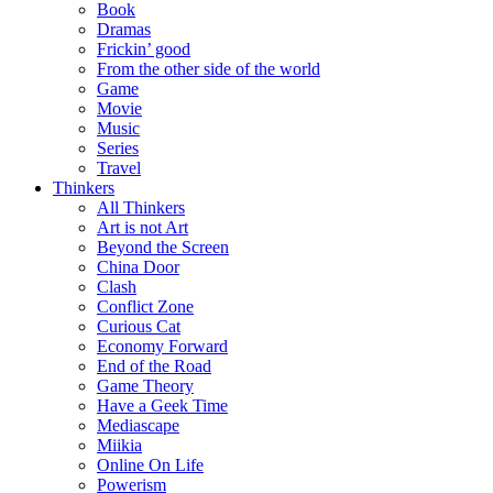
Book
Dramas
Frickin’ good
From the other side of the world
Game
Movie
Music
Series
Travel
Thinkers
All Thinkers
Art is not Art
Beyond the Screen
China Door
Clash
Conflict Zone
Curious Cat
Economy Forward
End of the Road
Game Theory
Have a Geek Time
Mediascape
Miikia
Online On Life
Powerism