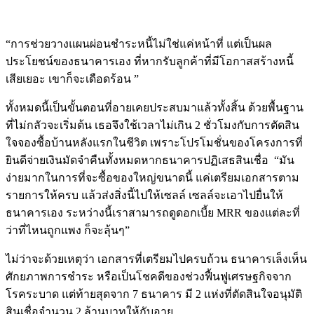
“การช่วยวางแผนผ่อนชำระหนี้ไม่ใช่แค่หน้าที่ แต่เป็นผล
ประโยชน์ของธนาคารเอง ที่หากรับลูกค้าที่มีโอกาสสร้างหนี้
เสียเยอะ เขาก็จะเดือดร้อน ”
ทั้งหมดนี้เป็นขั้นตอนที่อายเคยประสบมาแล้วทั้งสิ้น ด้วยพื้นฐาน
ที่ไม่กลัวจะเริ่มต้น เธอจึงใช้เวลาไม่เกิน 2 ชั่วโมงกับการตัดสิน
ใจจองซื้อบ้านหลังแรกในชีวิต เพราะโปรโมชั่นของโครงการที่
ยินดีจ่ายเงินมัดจำคืนทั้งหมดหากธนาคารปฏิเสธสินเชื่อ “มัน
ง่ายมากในการที่จะซื้อของใหญ่ขนาดนี้ แค่เตรียมเอกสารตาม
รายการให้ครบ แล้วส่งสิ่งนี้ไปให้เซลล์ เซลล์จะเอาไปยื่นให้
ธนาคารเอง ระหว่างนี้เราสามารถดูดอกเบี้ย MRR ของแต่ละที่
ว่าที่ไหนถูกแพง ก็จะลุ้นๆ”
ไม่ว่าจะด้วยเหตุว่า เอกสารที่เตรียมไปครบถ้วน ธนาคารเล็งเห็น
ศักยภาพการชำระ หรือเป็นโชคดีของช่วงฟื้นฟูเศรษฐกิจจาก
โรคระบาด แต่ท้ายสุดจาก 7 ธนาคาร มี 2 แห่งที่ตัดสินใจอนุมัติ
สินเชื่อจำนวน 2 ล้านบาทให้กับอาย