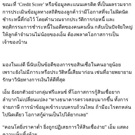
ขณะที่ ‘Credit Score’ หรือข้อมูลคะแนนเครดิต ที่เป็นผลรวมจาก
การประเมินข้อมูลทางสถิติของลูกค้าว่ามีโอกาสที่จะไม่ผิดนัด
ชำระหนี้ที่ก่อไว้ โดยคำนวณจากประวัติการก่อหนี้ และ
พฤติกรรมการชำระหนี้ในอดีตของคนคนนั้น กลับเป็นปัจจัยใหญ่
ให้ลูกค้าจำนวนไม่น้อยของเอ็ม ต้องพลาดโอกาสการเป็น
เจ้าของบ้าน
มองในแง่ดี นี่นับเป็นข้อดีของการขอสินเชื่อในคนอายุน้อย
เพราะยังไม่มีภาระหรือประวัติหนี้เสียมาก่อน เช่นที่อายพยายาม
รักษาวินัยทางการเงินให้ดีที่สุด
เอ็ม ยังยกตัวอย่างกลุ่มฟรีแลนซ์ ที่โอกาสการกู้สินเชื่อยาก
ลำบากไม่เปลี่ยนแปลง “ทางธนาคารตรวจสอบมากขึ้น ทั้งการ
จ่ายภาษี การนำข้อมูลเข้าระบบครบถ้วนไหม ถ้ามีอะไรตกหล่น
ไปนิดเดียว โอกาสกู้ผ่านเป็นไปได้ยากเลย”
“คอนโดยิ่งราคาต่ำ ยิ่งถูกปฏิเสธการให้สินเชื่อง่าย” เอ็ม แสดง
ความเห็นทิ้งท้าย