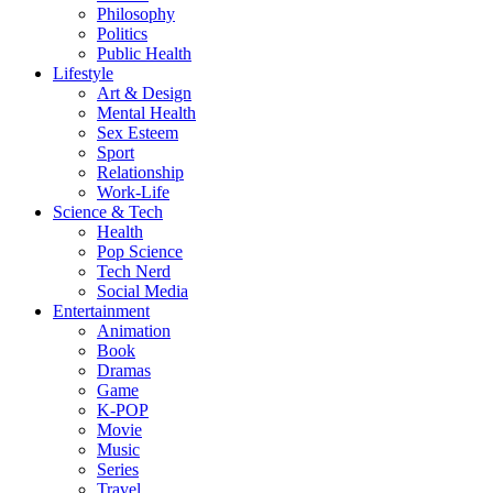
Philosophy
Politics
Public Health
Lifestyle
Art & Design
Mental Health
Sex Esteem
Sport
Relationship
Work-Life
Science & Tech
Health
Pop Science
Tech Nerd
Social Media
Entertainment
Animation
Book
Dramas
Game
K-POP
Movie
Music
Series
Travel