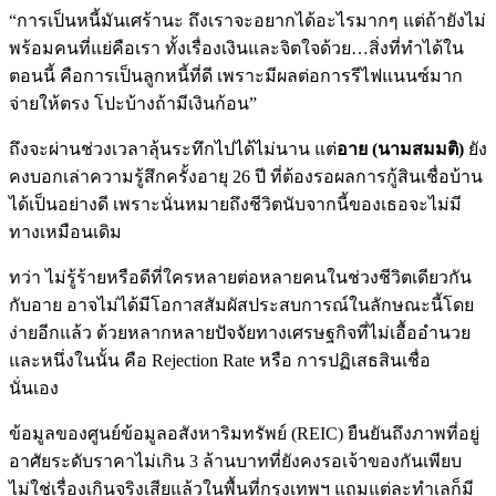
“การเป็นหนี้มันเศร้านะ ถึงเราจะอยากได้อะไรมากๆ แต่ถ้ายังไม่
พร้อมคนที่แย่คือเรา ทั้งเรื่องเงินและจิตใจด้วย…สิ่งที่ทำได้ใน
ตอนนี้ คือการเป็นลูกหนี้ที่ดี เพราะมีผลต่อการรีไฟแนนซ์มาก
จ่ายให้ตรง โปะบ้างถ้ามีเงินก้อน”
ถึงจะผ่านช่วงเวลาลุ้นระทึกไปได้ไม่นาน แต่
อาย (นามสมมติ)
ยัง
คงบอกเล่าความรู้สึกครั้งอายุ 26 ปี ที่ต้องรอผลการกู้สินเชื่อบ้าน
ได้เป็นอย่างดี เพราะนั่นหมายถึงชีวิตนับจากนี้ของเธอจะไม่มี
ทางเหมือนเดิม
ทว่า ไม่รู้ร้ายหรือดีที่ใครหลายต่อหลายคนในช่วงชีวิตเดียวกัน
กับอาย อาจไม่ได้มีโอกาสสัมผัสประสบการณ์ในลักษณะนี้โดย
ง่ายอีกแล้ว ด้วยหลากหลายปัจจัยทางเศรษฐกิจที่ไม่เอื้ออำนวย
และหนึ่งในนั้น คือ Rejection Rate หรือ การปฏิเสธสินเชื่อ
นั่นเอง
ข้อมูลของศูนย์ข้อมูลอสังหาริมทรัพย์ (REIC) ยืนยันถึงภาพที่อยู่
อาศัยระดับราคาไม่เกิน 3 ล้านบาทที่ยังคงรอเจ้าของกันเพียบ
ไม่ใช่เรื่องเกินจริงเสียแล้วในพื้นที่กรุงเทพฯ แถมแต่ละทำเลก็มี