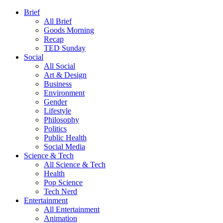
Brief
All Brief
Goods Morning
Recap
TED Sunday
Social
All Social
Art & Design
Business
Environment
Gender
Lifestyle
Philosophy
Politics
Public Health
Social Media
Science & Tech
All Science & Tech
Health
Pop Science
Tech Nerd
Entertainment
All Entertainment
Animation