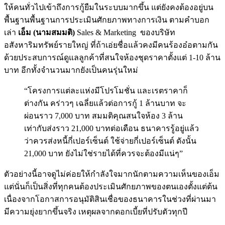
ให้คนทั่วไปเข้าถึงการกู้ยืมในระบบมากขึ้น แต่ยังคงต้องอยู่บน
พื้นฐานพื้นฐานการประเมินศักยภาพทางการเงิน ตามคำบอก
เล่า
เอ็ม (นามสมมติ)
Sales & Marketing ของบริษัท
อสังหาริมทรัพย์รายใหญ่ ที่ถ้าเอ่ยชื่อแล้วคงมีคนร้องอ๋อตามกัน
ด้วยประสบการณ์ดูแลลูกค้าที่สนใจห้องชุดราคาตั้งแต่ 1-10 ล้าน
บาท อีกทั้งจำนวนมากยังเป็นคนรุ่นใหม่
“โครงการแต่ละแห่งมีโปรโมชั่น และเรตราคาก็
ต่างกัน คร่าวๆ เฉลี่ยแล้วต่อการกู้ 1 ล้านบาท จะ
ผ่อนราว 7,000 บาท สมมติคุณสนใจห้อง 3 ล้าน
เท่ากับส่งราว 21,000 บาทต่อเดือน ธนาคารรู้อยู่แล้ว
ว่าควรส่งหนี้กี่เปอร์เซ็นต์ ใช้จ่ายกี่เปอร์เซ็นต์ ดังนั้น
21,000 บาท ยังไม่ใช่รายได้ที่ควรจะต้องมีแน่ๆ”
ตัวอย่างนี้อาจดูไม่ค่อยให้กำลังใจมากนักตามความเห็นของเอ็ม
แต่นั่นก็เป็นสิ่งที่ทุกคนต้องประเมินศักยภาพของตนเองตั้งแต่ต้น
เนื่องจากโอกาสการอนุมัติสินเชื่อของธนาคารในช่วงที่ผ่านมา
มีความยุ่งยากขึ้นจริง เหตุผลจากดอกเบี้ยที่ปรับตัวทุกปี