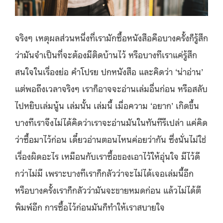
จริงๆ เหตุผลส่วนหนึ่งที่เรามักซื้อหนังสือคือบางครั้งก็รู้สึก
ว่ามันจำเป็นที่จะต้องมีติดบ้านไว้ หรือบางทีเราแค่รู้สึก
สนใจในเรื่องย่อ คำโปรย ปกหนังสือ และคิดว่า ‘น่าอ่าน’
แต่พอถึงเวลาจริงๆ เราก็อาจจะอ่านเล่มอื่นก่อน หรือสลับ
ไปหยิบเล่มนู้น เล่มนั้น เล่มนี้ เมื่อความ ‘อยาก’ เกิดขึ้น
บางทีเราจึงไม่ได้คิดว่าเราจะอ่านมันในทันทีรึเปล่า แค่คิด
ว่าซื้อมาไว้ก่อน เดี๋ยวอ่านตอนไหนค่อยว่ากัน ซึ่งนั่นไม่ใช่
เรื่องผิดอะไร เหมือนกับเราซื้อของเอาไว้ให้อุ่นใจ มีไว้ดี
กว่าไม่มี เพราะบางทีเราก็กลัวว่าจะไม่ได้เจอเล่มนี้อีก
หรือบางครั้งเราก็กลัวว่ามันจะขายหมดก่อน แล้วไม่ได้ตี
พิมพ์อีก การซื้อไว้ก่อนมันก็ทำให้เราสบายใจ