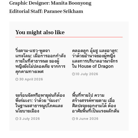
Graphic Designer: Manita Boonyong
Editorial Staff: Paranee Srikham
You might also like
วิ่งตาม-แซว-พูดจา
คลอดลูก อุ้มชู และอาดูร:
แทะโลม: เมื่อการออกกำลัง
ว่าด้วยอำนาจของผู้หญิง
กายในที่สาธารณะ ของผู้
และการบริบาลอาณาจักร
หญิงยังไม่ปลอดภัย จากการ
ใน House of Dragon
คุกคามทางเพศ
10 July 2026
30 April 2026
จะร้อนจัดหรือพายุฝนก็ต้อง
พื้นที่หายไป ความ
พึ่งร่มเงา: ว่าด้วย ‘ร่มเงา’
สร้างสรรค์หายตาม เมื่อ
ในฐานะสาธารณูปโภคและ
ศิลปะจะงอกงามได้ ต้อง
นโยบายเมือง
อาศัยพื้นที่เป็นแรงผลักดัน
3 July 2026
9 June 2026