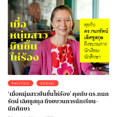
7.3K
POLITICS
SOCIAL
‘เมื่อหนุ่มสาวยืนขึ้นโห่ร้อง’ คุยกับ ดร.กนก
รัตน์ เลิศชูสกุล ถึงขบวนการนักเรียน-
นักศึกษา