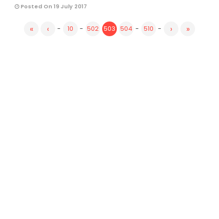
Posted On 19 July 2017
«
‹
›
»
-
10
-
502
503
504
-
510
-