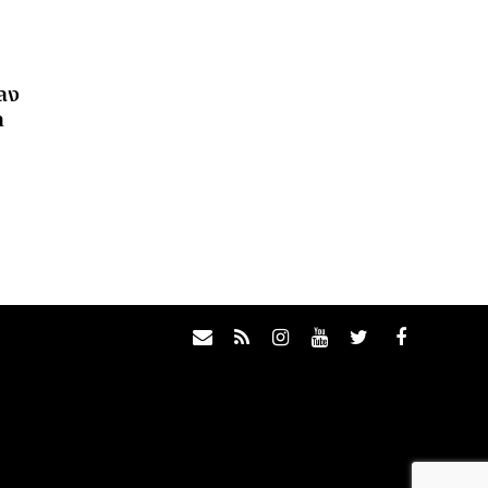
พลง
ก