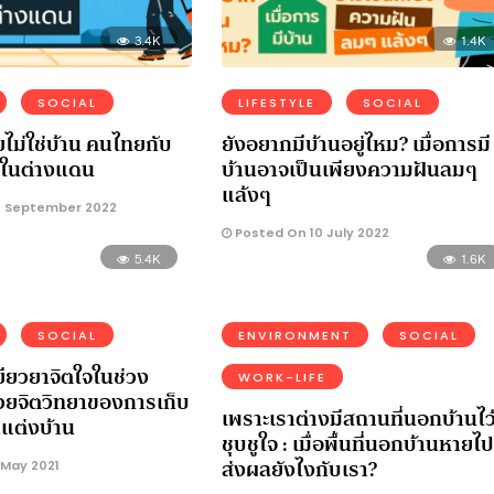
3.4K
1.4K
SOCIAL
LIFESTYLE
SOCIAL
ยไม่ใช่บ้าน คนไทยกับ
ยังอยากมีบ้านอยู่ไหม? เมื่อการมี
ไปในต่างแดน
บ้านอาจเป็นเพียงความฝันลมๆ
แล้งๆ
 September 2022
Posted On 10 July 2022
5.4K
1.6K
SOCIAL
ENVIRONMENT
SOCIAL
ยียวยาจิตใจในช่วง
WORK-LIFE
ด้วยจิตวิทยาของการเก็บ
เพราะเราต่างมีสถานที่นอกบ้านไว
แต่งบ้าน
ชุบชูใจ : เมื่อพื้นที่นอกบ้านหายไป
ส่งผลยังไงกับเรา?
 May 2021