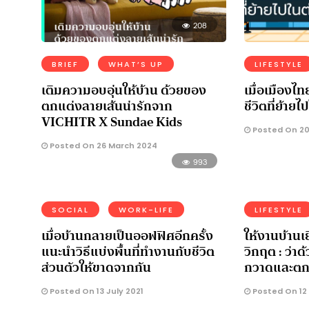
208
BRIEF
WHAT’S UP
LIFESTYLE
เติมความอบอุ่นให้บ้าน ด้วยของ
เมื่อเมืองไท
ตกแต่งลายเส้นน่ารักจาก
ชีวิตที่ย้าย
VICHITR X Sundae Kids
Posted On 20
Posted On 26 March 2024
993
SOCIAL
WORK-LIFE
LIFESTYLE
เมื่อบ้านกลายเป็นออฟฟิศอีกครั้ง
ให้งานบ้านเ
แนะนำวิธีแบ่งพื้นที่ทำงานกับชีวิต
วิกฤต : ว่า
ส่วนตัวให้ขาดจากกัน
กวาดและตก
Posted On 13 July 2021
Posted On 12