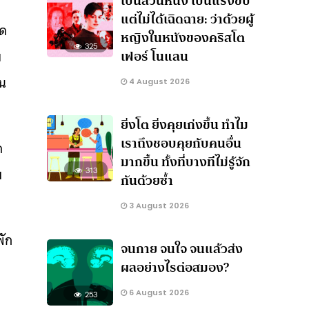
เป็นส่วนหนึ่ง เป็นแรงขับ
แต่ไม่ได้เฉิดฉาย: ว่าด้วยผู้
ิด
หญิงในหนังของคริสโต
325
เฟอร์ โนแลน
ย
ิน
4 August 2026
ยิ่งโต ยิ่งคุยเก่งขึ้น ทำไม
เราถึงชอบคุยกับคนอื่น
ด
มากขึ้น ทั้งที่บางทีไม่รู้จัก
บ
313
กันด้วยซ้ำ
3 August 2026
พัก
จนกาย จนใจ จนแล้วส่ง
ผลอย่างไรต่อสมอง?
6 August 2026
253