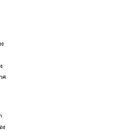
อง
ึง
กาศ
ก
่อง