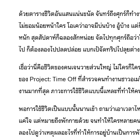
ด้วยตารางชีวิตอันแสนแน่นขนัด จันทร์ถึงศุกร์ก็ทำงา
ไม่ยอมน้อยหน้าใคร โอเคว่าอาจมีบ่นบ้าง อู้บ้าง แต่
หนัก สุดสัปดาห์ก็ฉลองสักหน่อย จัดไปทุกศุกร์ถือว่าใ
ไป ก็ต้องลองไปปลดปล่อย แบกเป้จัดทริปไปลุยต่างจั
เชื่อว่านี่คือชีวิตของคนเจนวายส่วนใหญ่ ไม่ใครก็ใครต
ของ Project: Time Off ที่สำรวจคนทำงานชาวอเมริก
งานมากที่สุด ภาวะการใช้ชีวิตแบบนี้แหละที่ทำให้คนเ
พอการใช้ชีวิตเป็นแบบนั้นนานเข้า ถามว่าเอาเวลาไหน
แค่ใจ แต่หมายถึงพักกายด้วย จนทำให้ใครหลายคนลื
ลองไปดูว่าเหตุผลอะไรที่ทำให้การอยู่บ้านเป็นการพักผ