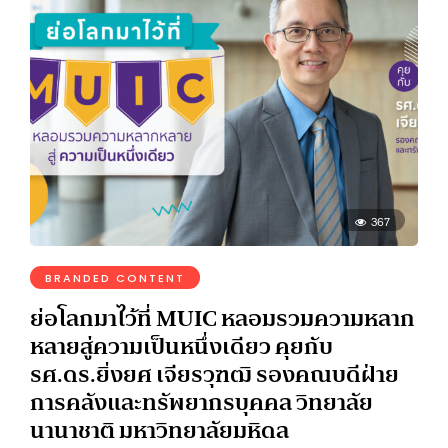
367
BRANDED CONTENT
ย่อโลกมาไว้ที่ MUIC หลอมรวมความหลาก
หลายสู่ความเป็นหนึ่งเดียว คุยกับ
รศ.ดร.ยิ่งยศ เจียรวุฑฒิ รองคณบดีฝ่าย
การคลังและทรัพยากรบุคคล วิทยาลัย
นานาชาติ มหาวิทยาลัยมหิดล