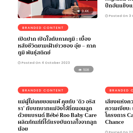
ปีกอันแข็งแ
9.4K
Posted On 3 
BRANDED CONTENT
เปิดปาก เปิดใจกับภาคภูมิ : เบื้อง
หลังชีวิตยามเฝ้าข่าวของ อุ๋ย – ภาค
ภูมิ พันธุ์สถิตย์
Posted On 4 October 2023
508
BRANDED CONTENT
BRANDED 
แม่ผู้ไม่เคยยอมแพ้ คุยกับ ‘ดิว อริส
เสียงแห่งค
รา’ กับบทบาทแม่จิงโจ้ที่ถนอมลูก
ความเงียบ: 
ด้วยแบรนด์ Bébé Roo Baby Care
โครงการ Ca
ผลิตภัณฑ์ที่ได้แรงบันดาลใจจากลูก
Chance
น้อย
Posted On 22